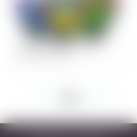
Exploitation en indivision : que faire en cas
d'absence d'un indivisaire ?
<<
<
...
261
262
263
264
265
266
267
>
>>
DESARNAUTS & ASSOCIÉS