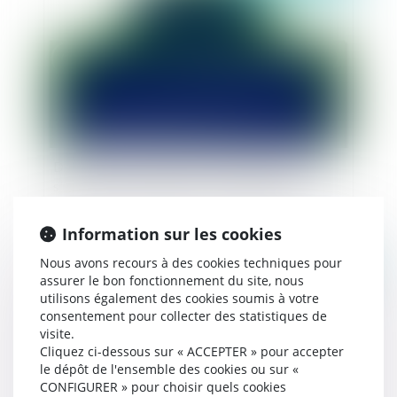
De quelles précautions la collectivité doit-elle
s'entourer pour dénommer un lieu public ?
Information sur les cookies
Nous avons recours à des cookies techniques pour
Publié le :
18/04/2019
assurer le bon fonctionnement du site, nous
utilisons également des cookies soumis à votre
consentement pour collecter des statistiques de
visite.
Cliquez ci-dessous sur « ACCEPTER » pour accepter
le dépôt de l'ensemble des cookies ou sur «
CONFIGURER » pour choisir quels cookies