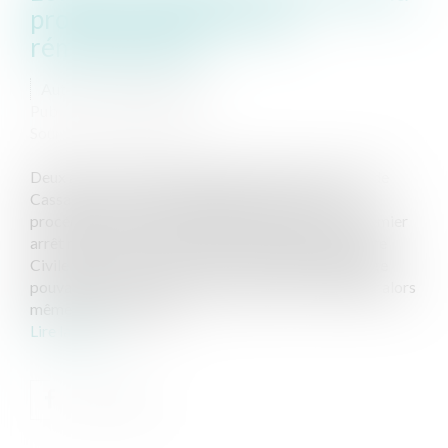
procédure de saisie des
rémunérations
Auteur : LARCHÉ Sandra
Publié le :
02/05/2019
Source :
www.eurojuris.fr
Deux arrêts ont récemment été rendus par la Cour de
Cassation sur l'office du juge dans le cadre de la
procédure de saisie des rémunérations. Dans un premier
arrêt rendu le 31 janvier 2019, la Deuxième Chambre
Civile de la Cour de Cassation a considéré que le juge
pouvait être saisi d'une contestation par le débiteur alors
même que la saisie de...
Lire la suite