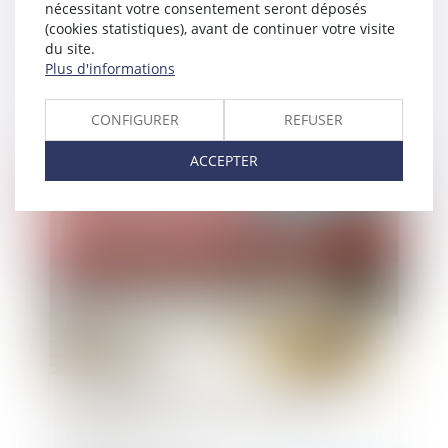
nécessitant votre consentement seront déposés
(cookies statistiques), avant de continuer votre visite
du site.
Médiation et arbitrage : quelles différences ?
Plus d'informations
CONFIGURER
REFUSER
ACCEPTER
Publié le :
12/04/2019
Des modalités d'occupation domaniale
originales : l'expérience des " gilets jaunes" à la
Roche-sur-Yon