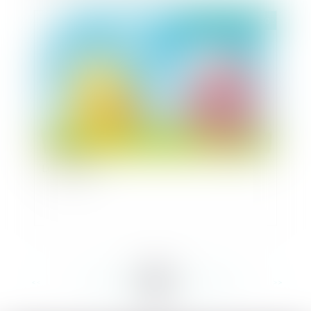
Publié le :
21/01/2020
Le bornage
<<
<
...
238
239
240
241
242
243
244
...
>
>>