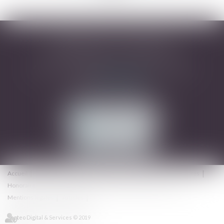
DESARNAUTS & ASSOCIÉS
43 rue Pierre-Paul Riquet - 31000 TOULOUSE
Tél :
05 32 09 49 45
Mail :
avocats@dhrd.fr
NOUS CONTACTER
NOUS LOCALISER
Accueil
Cabinet
L'équipe
Domaines d'intervention
Actualités
Honoraires
Contact
Consultation en ligne
Plan du site
Mentions légales
Articles
Septeo Digital & Services © 2019