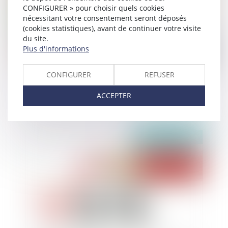
CONFIGURER » pour choisir quels cookies
nécessitant votre consentement seront déposés
(cookies statistiques), avant de continuer votre visite
du site.
Plus d'informations
CONFIGURER
REFUSER
Collectivités territoriales et agent en arrêt
maladie : activités et heures de sortie autorisées
ACCEPTER
Publié le :
22/01/2020