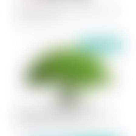
Quelles sont les conditions pour être inscrit sur
une liste électorale ?
Publié le :
21/01/2020
Parution du décret sur l’interdiction des
plastiques à usage unique: une nouvelle étape
dans l'interdiction du plastique