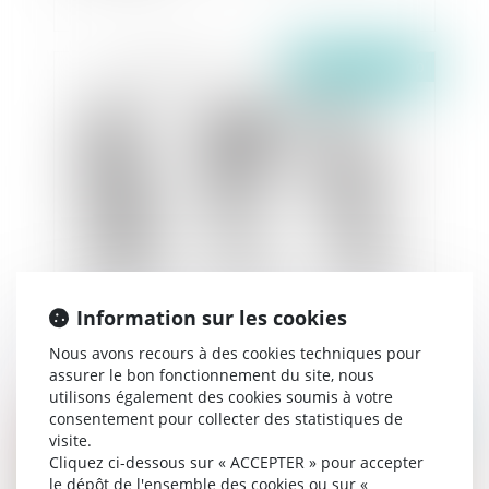
Publié le :
22/01/2020
Les cirques et les foires : pas de publicité pour
Information sur les cookies
l'occupation du domaine public
Nous avons recours à des cookies techniques pour
assurer le bon fonctionnement du site, nous
utilisons également des cookies soumis à votre
consentement pour collecter des statistiques de
Publié le :
22/01/2020
visite.
Cliquez ci-dessous sur « ACCEPTER » pour accepter
le dépôt de l'ensemble des cookies ou sur «