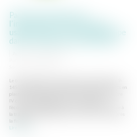
Parution du décret sur
l’interdiction des plastiques à
usage unique: une nouvelle étape
dans l'interdiction du plastique
Auteur : PAPOULAR Sarah
Publié le :
21/01/2020
Source :
www.eurojuris.fr
Le très attendu décret du 24 décembre 2019 (n° 2019-
1451) vient préciser l’interdiction de certains produits en
plastique à usage unique, dans le prolongement du titre
IV contre le gaspillage et pour la promotion de
l’économie circulaire de la loi du 17 août 2015 relative à
la transition énergétique pour la croissance verte. Après
la fin de la...
Lire la suite