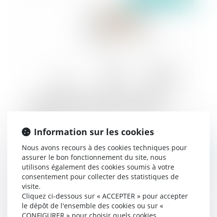
La nouvelle place des modes amiables de
résolution des litiges dans la réforme de la
justice
Information sur les cookies
Nous avons recours à des cookies techniques pour
Publié le :
20/06/2019
assurer le bon fonctionnement du site, nous
utilisons également des cookies soumis à votre
consentement pour collecter des statistiques de
visite.
Cliquez ci-dessous sur « ACCEPTER » pour accepter
le dépôt de l'ensemble des cookies ou sur «
CONFIGURER » pour choisir quels cookies