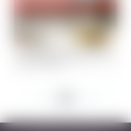
La marchandisation du domaine public : quel
point commun entre le domaine de Chambord et
la bière Kronembourg ?
<<
<
...
254
255
256
257
258
259
260
...
>
>>