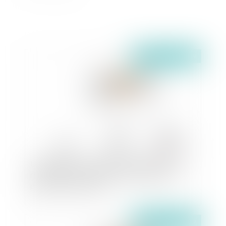
Publié le :
21/06/2019
La médiation, une solution alternative pour le
règlement des conflits de voisinage nés d’un
projet de construction
Publié le :
21/06/2019