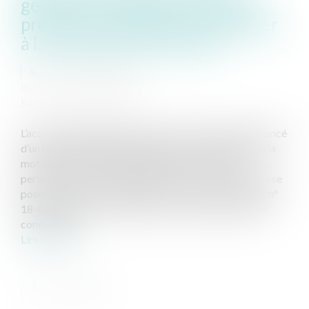
général présuppose l'accord du
prévenu et ne peut donc déroger
à la motivation de la peine
Auteur : LARCHÉ Sandra
Publié le :
14/06/2019
Source :
www.eurojuris.fr
L’accord préalable de la personne concernée au prononcé
d’un travaux d'intérêt général permet-il de déroger à la
motivation de la peine au regard de sa situation
personnelle ? Telle a été la question qu'a été amenée à se
poser la Cour de Cassation (Cass. crim., 16 avr. 2019, n°
18-83.434) dans cette affaire où un individu avait été
condamné p...
Lire la suite