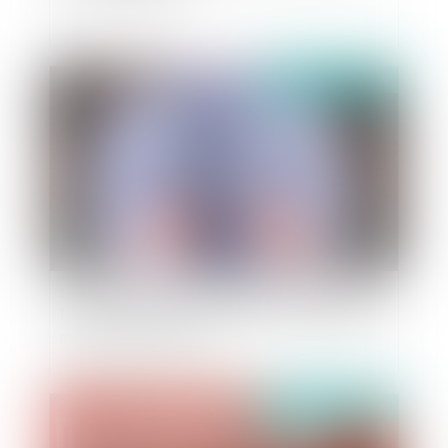
Publié le :
14/06/2019
La peine de travail d’intérêt général présuppose
l'accord du prévenu et ne peut donc déroger à la
motivation de la peine
Publié le :
14/06/2019