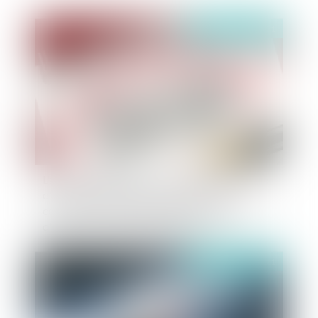
Publié le :
23/07/2021
L'absence d'examen par un conseil de discipline
d'une demande de report de sa séance
constitue-t-elle une irrégularité susceptible
d'avoir privé l'agent d'une garantie ?
Publié le :
21/07/2021