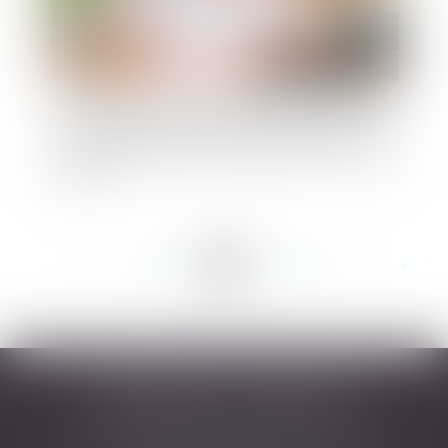
Contentieux disciplinaire des praticiens de santé
: quid de la transmission de données médicales à
un tiers lorsqu'elle est subordonnée à l’accord du
patient ?
<<
<
...
161
162
163
164
165
166
167
...
>
>>
DESARNAUTS & ASSOCIÉS
43 rue Pierre-Paul Riquet - 31000 TOULOUSE