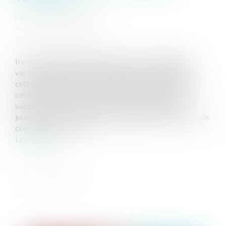
Auteur : LINGIBÉ Patrick
Publié le :
20/07/2021
Source :
www.eurojuris.fr
Il convient de faire une distinction entre l’obligation
vaccinale et les modalités qui peuvent accompagner
cette obligation afin de la rendre effective. En effet, si
cette question peut susciter beaucoup de débats
sociétaux, y compris au sein de la communauté des
juristes, celles-ci porteront davantage sur les mesures de
contrainte pour sanct...
Lire la suite