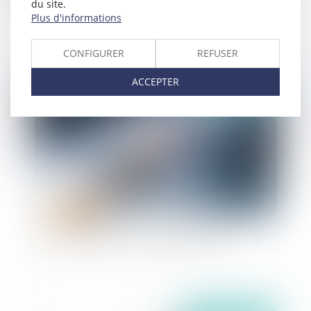
du site.
Quelles sont les conditions de délivrance d'une
Plus d'informations
autorisation d'occupation d'une dépendance du
domaine public et les procédures en cas de non
CONFIGURER
REFUSER
respect ?
ACCEPTER
Publié le :
20/07/2021
Peut-on imposer l'obligation vaccinale ?