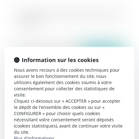
L'architecte est tenu de réaliser un projet qui soit
réalisable
Publié le :
01/03/2024
Information sur les cookies
Nous avons recours à des cookies techniques pour
assurer le bon fonctionnement du site, nous
utilisons également des cookies soumis à votre
consentement pour collecter des statistiques de
visite.
Cliquez ci-dessous sur « ACCEPTER » pour accepter
le dépôt de l'ensemble des cookies ou sur «
CONFIGURER » pour choisir quels cookies
Présomption de connaissance du vice caché : ne
nécessitant votre consentement seront déposés
pas confondre « Professionnel » et « Vendeur
(cookies statistiques), avant de continuer votre visite
professionnel »
du site.
Plus d'informations