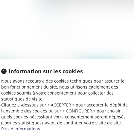
une solution identique « l'action en responsabilit
Lire la suite
Information sur les cookies
2022
Publié le :
20/12/2022
Nous avons recours à des cookies techniques pour assurer le
bon fonctionnement du site, nous utilisons également des
cookies soumis à votre consentement pour collecter des
statistiques de visite.
Cliquez ci-dessous sur « ACCEPTER » pour accepter le dépôt de
l'ensemble des cookies ou sur « CONFIGURER » pour choisir
quels cookies nécessitant votre consentement seront déposés
(cookies statistiques), avant de continuer votre visite du site.
Plus d'informations