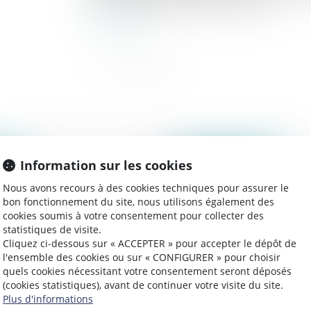
d’un dommage imputable à l’ouvrage o...
Lire la suite
Information sur les cookies
2025
Publié le :
30/09/2025
Nous avons recours à des cookies techniques pour assurer le
bon fonctionnement du site, nous utilisons également des
cookies soumis à votre consentement pour collecter des
statistiques de visite.
Cliquez ci-dessous sur « ACCEPTER » pour accepter le dépôt de
l'ensemble des cookies ou sur « CONFIGURER » pour choisir
quels cookies nécessitant votre consentement seront déposés
(cookies statistiques), avant de continuer votre visite du site.
Plus d'informations