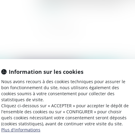
qui a réservé un tel nom de domaine, dev...
Lire la suite
Information sur les cookies
2019
Publié le :
18/09/2019
Nous avons recours à des cookies techniques pour assurer le
bon fonctionnement du site, nous utilisons également des
cookies soumis à votre consentement pour collecter des
statistiques de visite.
Cliquez ci-dessous sur « ACCEPTER » pour accepter le dépôt de
l'ensemble des cookies ou sur « CONFIGURER » pour choisir
quels cookies nécessitant votre consentement seront déposés
(cookies statistiques), avant de continuer votre visite du site.
Plus d'informations