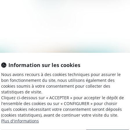
2024
Publié le :
06/05/2024
Information sur les cookies
Nous avons recours à des cookies techniques pour assurer le
bon fonctionnement du site, nous utilisons également des
cookies soumis à votre consentement pour collecter des
statistiques de visite.
Cliquez ci-dessous sur « ACCEPTER » pour accepter le dépôt de
l'ensemble des cookies ou sur « CONFIGURER » pour choisir
quels cookies nécessitant votre consentement seront déposés
(cookies statistiques), avant de continuer votre visite du site.
Plus d'informations
u
La faute du géomètre expert s'apprécie à la date
Pro
de la réalisation de sa mission
lim