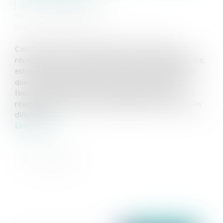
Auteur : GAUVIN Ludovic
Publié le :
14/11/2025
Source :
www.eurojuris.fr
Cass, 3ème civ, 23 octobre 2025, n°22-20.146 La
réception d’un ouvrage, qu’elle soit amiable ou judiciaire,
est régie par l’article 1792-6 du code civil, qui dispose
que : « La réception est l’acte par lequel le maître de
l’ouvrage déclare accepter l’ouvrage avec ou sans
réserves. Elle intervient à la demande de la partie la plus
diligente, s...
Lire la suite