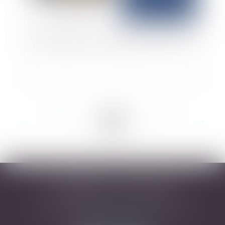
Réception judiciaire et obligation de démolition
<<
<
...
11
12
13
14
15
16
17
...
>
>>
DESARNAUTS & ASSOCIÉS
43 rue Pierre-Paul Riquet - 31000 TOULOUSE
Tél :
05 32 09 49 45