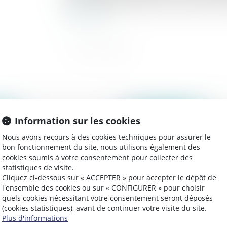
notamment grâce à la loi PACTE et au décret de
Lire la suite
Information sur les cookies
2024
Publié le :
03/12/2024
Nous avons recours à des cookies techniques pour assurer le
bon fonctionnement du site, nous utilisons également des
cookies soumis à votre consentement pour collecter des
statistiques de visite.
Cliquez ci-dessous sur « ACCEPTER » pour accepter le dépôt de
l'ensemble des cookies ou sur « CONFIGURER » pour choisir
quels cookies nécessitant votre consentement seront déposés
(cookies statistiques), avant de continuer votre visite du site.
Plus d'informations