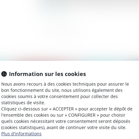
travers le transfert des compétences et la mise à
Lire la suite
Information sur les cookies
2020
Publié le :
24/02/2020
Nous avons recours à des cookies techniques pour assurer le
bon fonctionnement du site, nous utilisons également des
cookies soumis à votre consentement pour collecter des
statistiques de visite.
Cliquez ci-dessous sur « ACCEPTER » pour accepter le dépôt de
l'ensemble des cookies ou sur « CONFIGURER » pour choisir
quels cookies nécessitant votre consentement seront déposés
(cookies statistiques), avant de continuer votre visite du site.
Plus d'informations