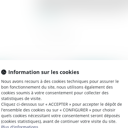
concerné par les désordres ont sollicité une expe
fond au promoteur, en sa qualité de maître de l’..
Lire la suite
Information sur les cookies
2025
Publié le :
19/03/2025
Nous avons recours à des cookies techniques pour assurer le
bon fonctionnement du site, nous utilisons également des
cookies soumis à votre consentement pour collecter des
statistiques de visite.
Cliquez ci-dessous sur « ACCEPTER » pour accepter le dépôt de
l'ensemble des cookies ou sur « CONFIGURER » pour choisir
quels cookies nécessitant votre consentement seront déposés
(cookies statistiques), avant de continuer votre visite du site.
Plus d'informations