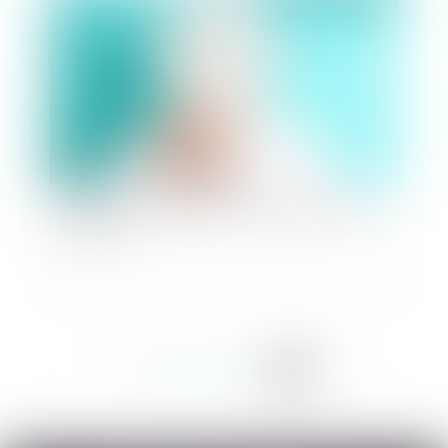
Temps partiel modulé et décompte de la durée
du travail
<<
<
...
261
262
263
264
265
266
267
>
>>