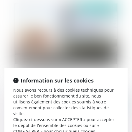
Publié le :
04/04/2019
Vous avez désormais la possibilité de saisir en
ligne le juge administratif !
Information sur les cookies
Nous avons recours à des cookies techniques pour
assurer le bon fonctionnement du site, nous
utilisons également des cookies soumis à votre
Publié le :
04/04/2019
consentement pour collecter des statistiques de
visite.
Cliquez ci-dessous sur « ACCEPTER » pour accepter
le dépôt de l'ensemble des cookies ou sur «
CONFIGURER » pour choisir quels cookies