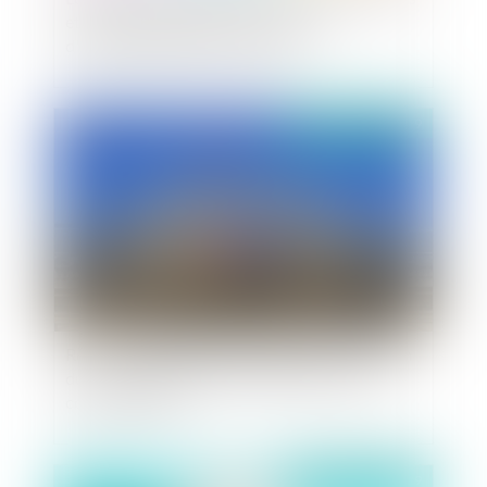
et les fonds européens structurels et
d'investissements en outre-mer
Publié le :
04/04/2019
Recours indemnitaires et pécuniaires : la liaison
du contentieux peut à nouveau intervenir en
cours d’instance
Publié le :
03/04/2019