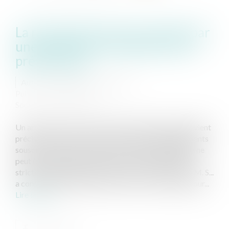
La reprise des actes accomplis par
une société en formation ne se
présume pas
Auteur : Delahousse Christophe
Publié le :
05/04/2019
Source :
www.eurojuris.fr
Un arrêt de la Cour de cassation du 20 février 2019 vient
préciser que la reprise par une société des engagements
souscrits par les associés avant son immatriculation ne
peut être implicite mais doit résulter de formalités
strictes. Quels étaient les faits ? Le 15 janvier 1999, M. S...
a consenti un bail commercial à Mme V..., agissant pour...
Lire la suite