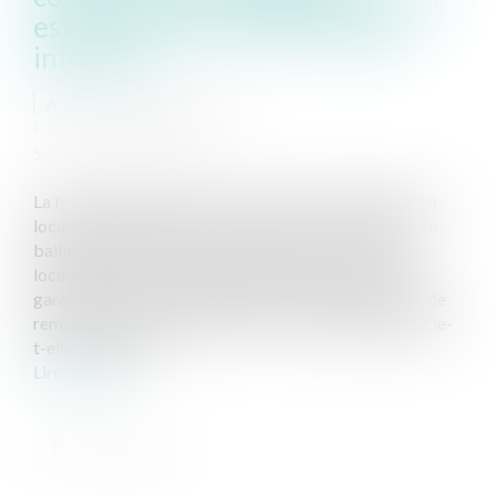
est le montant des dommages-
intérêts ?
Auteur : MEDINA Jean-Luc
Publié le :
28/08/2024
Source :
www.eurojuris.fr
La fin des rapports contractuels entre un bailleur et un
locataire commercial est souvent source de conflit. Le
bailleur espère récupérer son bien en bon état. Le
locataire, quant à lui, espère récupérer son dépôt de
garantie sans aucune imputation d’éventuels travaux de
remise en état. Comment la Cour de cassation apprécie-
t-elle le montant...
Lire la suite