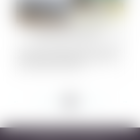
La nécessité immédiate de prendre en compte le
risque « érosion » dans le cadre de l’instruction
des autorisations d’urbanisme
<<
<
...
60
61
62
63
64
65
66
...
>
>>