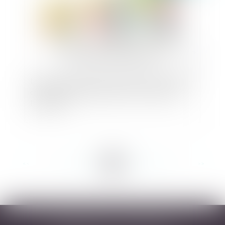
Loger un enfant à bas prix peut-il être considéré
comme un cadeau à prendre en compte dans
l'héritage ?
<<
<
...
55
56
57
58
59
60
61
...
>
>>