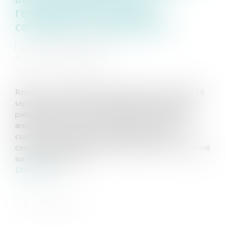
renseigner à la charge du
cessionnaire professionnel
Auteur : RAGEOT Blandine
Publié le :
17/10/2024
Source :
www.eurojuris.fr
Résumé : Cour de Cassation, chambre commerciale, 18
septembre 2024, n°23-10.183 Suite à une cession de
parts sociales, le cessionnaire assigne le cédant en
annulation de la cession au motif que le cédant aurait
commis à son égard une réticence dolosive. Le
cessionnaire reproche au cédant de ne pas l’avoir informé
sur le passif de la Soc...
Lire la suite