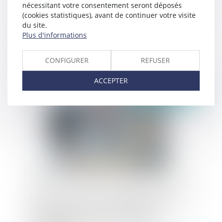
nécessitant votre consentement seront déposés
(cookies statistiques), avant de continuer votre visite
du site.
Plus d'informations
Liquidation totale en magasin : Cadre juridique
et procédures
CONFIGURER
REFUSER
ACCEPTER
Publié le :
17/10/2024
Réticence dolosive sur la situation financière de
la société cédée : aucune obligation de se
renseigner à la charge du cessionnaire