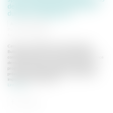
de baisse progressive d’activité
durant un long préavis
Auteur : VIBERT Olivier
Publié le :
02/04/2025
Source :
www.eurojuris.fr
Cass. com., 19 mars 2025, n° 23-23.507, publié au
Bulletin Par un arrêt du 19 mars 2025, la chambre
commerciale de la Cour de cassation confirme l’absence
de rupture brutale dans le cadre d’une diminution
progressive d’un volume d’affaires sur une période de
préavis très étendue. Elle apporte ainsi une précision
importante sur l’appréciation...
Lire la suite