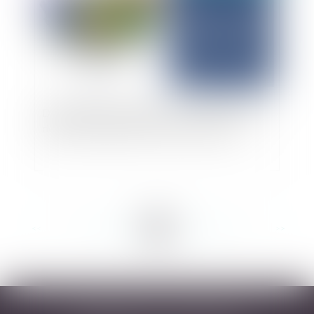
Distribution de dividendes : seule l’AGOA peut
décider de distribuer le report à nouveau
<<
<
...
34
35
36
37
38
39
40
...
>
>>