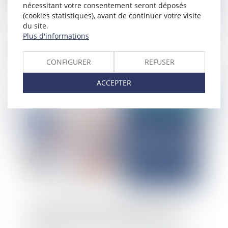
nécessitant votre consentement seront déposés
(cookies statistiques), avant de continuer votre visite
du site.
Plus d'informations
Propriétaires de chevaux et entraîneurs :
L'intérêt majeur du contrat d'entraînement et de
pension
CONFIGURER
REFUSER
ACCEPTER
Publié le :
02/04/2025
Rupture de relations commerciales établies
dans le sport : absence de brutalité en cas de
baisse progressive d’activité durant un long