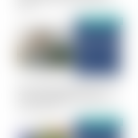
préavis
Publié le :
01/04/2025
Violences intrafamiliales et décret du 15 janvier
2025 : Les précisions apportées quant au
renforcement de l’ordonnance de protection et
la création de l’OPPI
Publié le :
01/04/2025