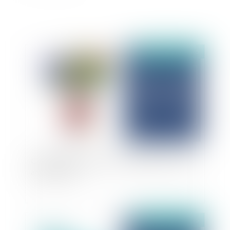
Publié le :
08/04/2025
Cession de parts sociales : validité des "clauses
américaines" ?
Publié le :
07/04/2025