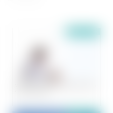
Publié le :
05/07/2021
Vieillir chez soi : Le droit au maintien à domicile
de la personne âgée