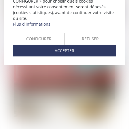
CONFIGURER » pour choisir quels cookies
nécessitant votre consentement seront déposés
(cookies statistiques), avant de continuer votre visite
du site.
Plus d'informations
Contentieux disciplinaire des médecins : un
praticien ne peut tenir un patient dans
CONFIGURER
REFUSER
l'ignorance d'un diagnostic, uniquement dans le
cas où ce dernier en aurait fait lui-même la
ACCEPTER
demande
Publié le :
01/07/2021
Contentieux de l'indu de RSA : office du juge