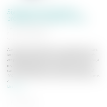
Signification de jugement :
préalable à l’exécution forcée
Auteur : PIERSON Hervé
Publié le :
01/07/2021
Source :
www.eurojuris.fr
Aux termes de l'article 503 CPC aucun jugement, au sens
large de décision de justice, ne peut être exécuté s'il n'a
été préalablement notifié à ceux auxquels il est opposé, à
moins que l'exécution n'en soit volontaire. La Cour de
cassation rappelle, avec force, par son arrêt du 20 mai
2021 N° 19-21.994, qu'hors l'exécution volontaire, aucun
c...
Lire la suite