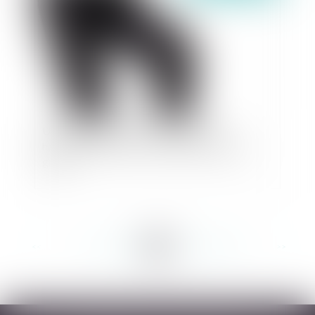
Un salarié qui explose sous l'effet d’un
harcèlement moral ne commet pas de faute
grave
<<
<
...
163
164
165
166
167
168
169
...
>
>>