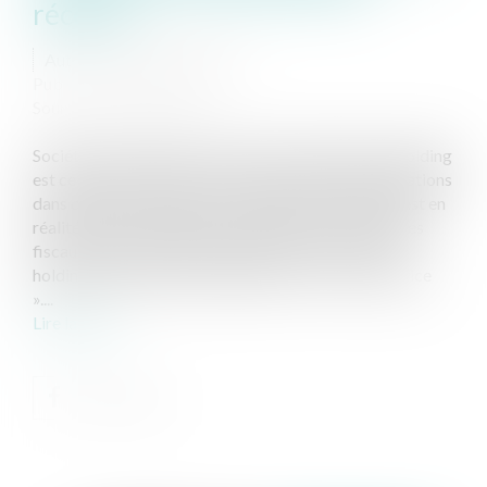
récente
Auteur : CONTAT Bastien
Publié le :
09/10/2019
Source :
www.eurojuris.fr
Société ne relevant pas d’une forme spécifique, la holding
est celle dont l’objet consiste à détenir des participations
dans d’autres sociétés. Si le schéma a l’air simple, il est en
réalité rendu complexe par la diversité des avantages
fiscaux dont peut entendre bénéficier une société
holding selon qu’elle est qualifiée ou non d’« animatrice
»....
Lire la suite