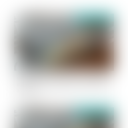
Publié le :
11/10/2019
Indemnités de licenciement : la Cour d'Appel de
REIMS admet la possibilité d'écarter le barème
MACRON
Publié le :
09/10/2019