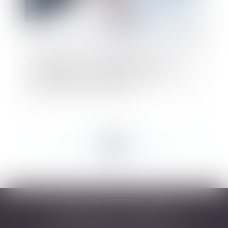
Contrat entre un Club de football et un
équipementier : comment juger si une offre est
plus intéressante qu’une autre ?
<<
<
...
249
250
251
252
253
254
255
...
>
>>
DESARNAUTS & ASSOCIÉS