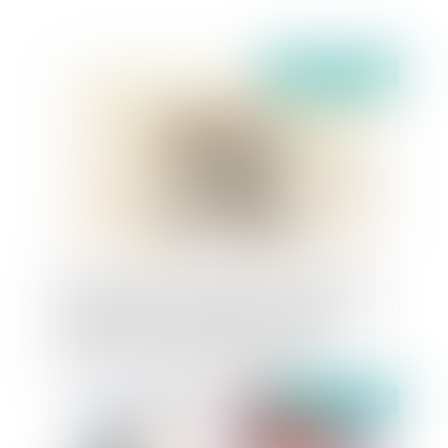
Publié le :
08/02/2024
Récupération et valorisation des métaux issus
de la crémation : pas d’atteinte au principe de
sauvegarde de la dignité de la personne
humaine, ni même au droit de propriété
Publié le :
06/02/2024