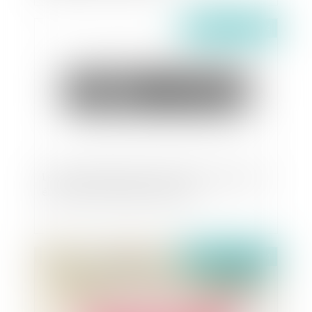
Publié le :
06/02/2024
Le droit de préférence du locataire commercial
écarté en cas de vente sur saisie
Publié le :
05/02/2024