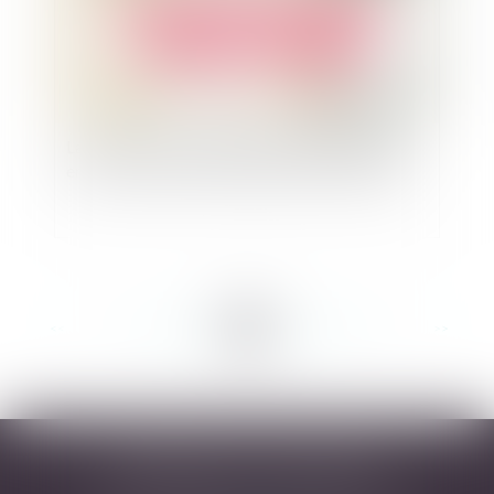
La levée de la confidentialité du mandat ad hoc
en cas d’ouverture d’une procédure collective
<<
<
...
84
85
86
87
88
89
90
...
>
>>
DESARNAUTS & ASSOCIÉS