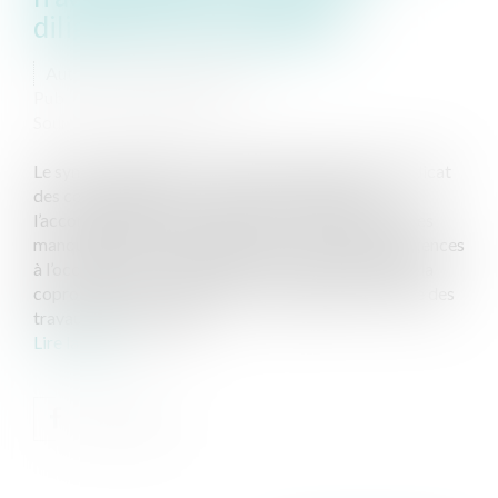
diligences lui incombant
Auteur : SACHON Meghane
Publié le :
06/02/2024
Source :
www.eurojuris.fr
Le syndic engage sa responsabilité à l’égard du syndicat
des copropriétaires et commet une faute dans
l’accomplissement de sa mission caractérisée par des
manquements à son obligation de conseil et de diligences
à l’occasion de la réalisation de travaux décidés par la
copropriété. Un syndicat des copropriétaires confie des
travaux de pose de ga...
Lire la suite