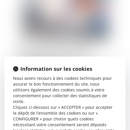
Le vendeur qui se comporte comme un
professionnel de la construction est
irréfragablement réputé connaître le vice
affectant le bien vendu
Information sur les cookies
Nous avons recours à des cookies techniques pour
Publié le :
06/02/2024
assurer le bon fonctionnement du site, nous
utilisons également des cookies soumis à votre
consentement pour collecter des statistiques de
visite.
Cliquez ci-dessous sur « ACCEPTER » pour accepter
le dépôt de l'ensemble des cookies ou sur «
CONFIGURER » pour choisir quels cookies
nécessitant votre consentement seront déposés