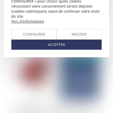
CONFIGURER » pour choisir quels cookies
nécessitant votre consentement seront déposés
(cookies statistiques), avant de continuer votre visite
du site.
Plus d'informations
Exécution d’une sentence arbitrale et
intervention d’un liquidateur étranger
CONFIGURER
REFUSER
ACCEPTER
Publié le :
07/01/2025
Valorisation des actions dans la SAS : défaut de