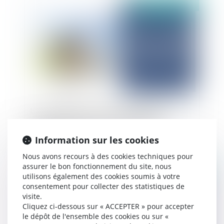
Publié le :
08/01/2025
La consignation des 5% ou la retenue de
garantie du solde du prix de vente dans les
VEFA, les CCMI ou les constructions
Information sur les cookies
d’immeubles
Nous avons recours à des cookies techniques pour
assurer le bon fonctionnement du site, nous
Publié le :
08/01/2025
utilisons également des cookies soumis à votre
consentement pour collecter des statistiques de
visite.
Cliquez ci-dessous sur « ACCEPTER » pour accepter
le dépôt de l'ensemble des cookies ou sur «