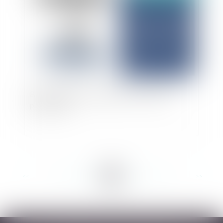
Bail commercial : annulation d'une caution
personnelle
<<
<
...
46
47
48
49
50
51
52
...
>
>>