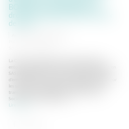
BODACC pour bénéficier de
droits d’enregistrement au taux
de 0,1%
Auteur : DE METZ Raphaëlle
Publié le :
06/01/2025
Source :
www.eurojuris.fr
La Cour de cassation met fin à l’insécurité fiscale
entourant les opérations de transformation de SARL en
SAS préalablement à la cession, au regard des droits
d’enregistrement, censurant les exigences imposées par
les services fiscaux d’attendre la publication de la
transformation au Registre du Commerce et des
Sociétés. Il est courant pour les...
Lire la suite