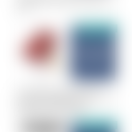
communication des comptes demandés par un
expert
Publié le :
06/01/2025
Transformation d’une SARL en SAS avant
cession : plus besoin d’attendre la publication au
BODACC pour bénéficier de droits
d’enregistrement au taux de 0,1%
Publié le :
27/12/2024