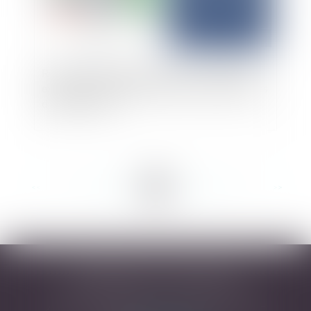
Révocation d’un gérant de SARL : compétence
exclusive du tribunal de commerce même en cas
d’activité civile
<<
<
...
10
11
12
13
14
15
16
...
>
>>
DESARNAUTS & ASSOCIÉS
43 rue Pierre-Paul Riquet - 31000 TOULOUSE