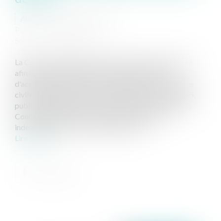
Auteur : MICHELOT Nicolas
Publié le :
28/11/2025
Source :
www.eurojuris.fr
La Cour de cassation continue son œuvre prétorienne
afin de mieux indemniser les sportifs victimes
d'accidents de jeu. (Cour de Cassation 2ème chambre
civile, arrêt du 27 novembre 2025, pourvoi 24-12.045,
publié au bulletin) Par arrêt du 19 décembre 2023, la
Cour d'Appel de PAU avait rejeté la demande
indemnitaire de notre client, joueur de...
Lire la suite