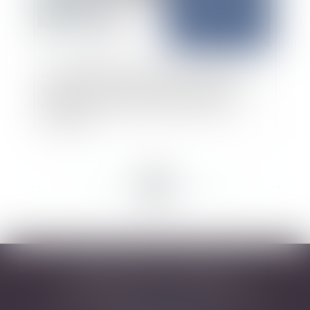
Les manquements du maître d’œuvre peuvent
justifier sa condamnation au paiement des
pénalités de retard au bénéfice du maître
d’ouvrage
<<
<
...
23
24
25
26
27
28
29
...
>
>>
DESARNAUTS & ASSOCIÉS
43 rue Pierre-Paul Riquet - 31000 TOULOUSE