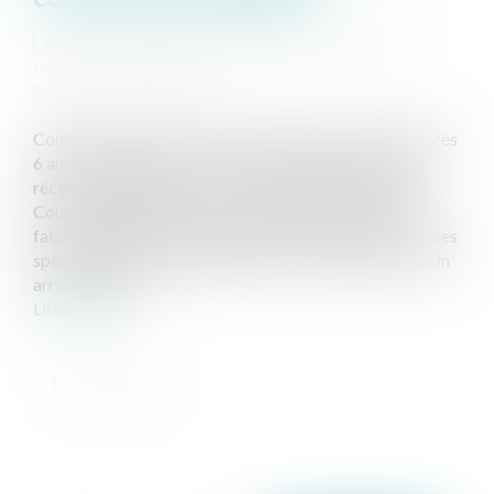
Auteurs : ADAM-CAUMEIL Judith, Caumeil Julia
Publié le :
10/07/2025
Source :
www.eurojuris.fr
Contexte de l'affaire : une rupture de collaboration après
6 années de partenariat Le Cabinet Adam-Caumeil a
récemment obtenu une victoire importante devant la
Cour d'appel de Paris, dans une affaire opposant un
fabricant allemand de cuisines à deux sociétés françaises
spécialisées dans la distribution et le référencement. Un
arrêt qui fait ju...
Lire la suite