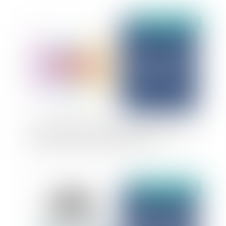
Publié le :
11/07/2025
Pratiques de non-débauchage : l’Autorité de la
concurrence franchit un nouveau cap
Publié le :
10/07/2025