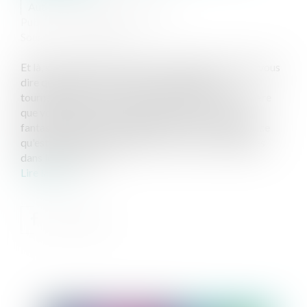
Auteur : MOUNIELOU Etienne
Publié le :
26/12/2024
Source :
www.eurojuris.fr
Et là, si je prends pas soin de mes abonnés ! Je peux vous
dire que celle-ci aura été une de ces galères à
tourner/monter ! C'est mon cadeau pour vous, j'espère
que vous apprécierez ! Ainsi, je me suis farci d'un
fantastique cosplay de Slughorn pour vous exposer ce
qu'est l'accession mobilière. Il y en a de ces vieilleries
dans le Code civil,...
Lire la suite