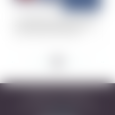
Le principe de réparation intégrale du préjudice
n’est pas limité par le montant du marché de
travaux confié au locateur d’ouvrage
<<
<
...
47
48
49
50
51
52
53
...
>
>>
DESARNAUTS & ASSOCIÉS
43 rue Pierre-Paul Riquet - 31000 TOULOUSE
Tél :
05 32 09 49 45