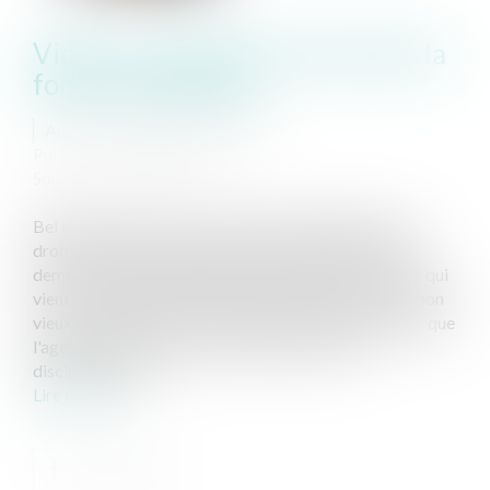
Vidéo : Le droit de se taire dans la
fonction publique
Auteur : MOUNIELOU Etienne
Publié le :
13/03/2025
Source :
www.eurojuris.fr
Bel enjeu à l'horizon ! Une nouvelle conquête pour le
droit de la fonction publique qui, malgré son âpreté,
demeure indispensable pour nombre d'entre nous. Et qui
vient de recevoir un prompt renfort de la part de ce bon
vieux Conseil d’État : "De telles exigences impliquent que
l'agent public faisant l'objet d'une procédure
disciplinaire ne p...
Lire la suite