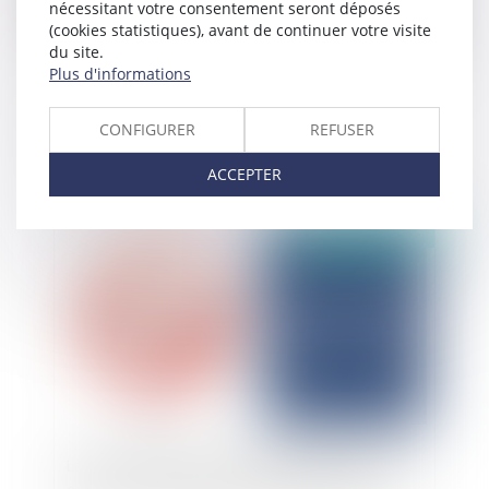
nécessitant votre consentement seront déposés
(cookies statistiques), avant de continuer votre visite
du site.
Plus d'informations
Vidéo : Le droit de se taire dans la fonction
CONFIGURER
REFUSER
publique
ACCEPTER
Publié le :
12/03/2025
La clause d'exonération de la garantie des vices
cachés ne s'étend pas à la garantie d'éviction