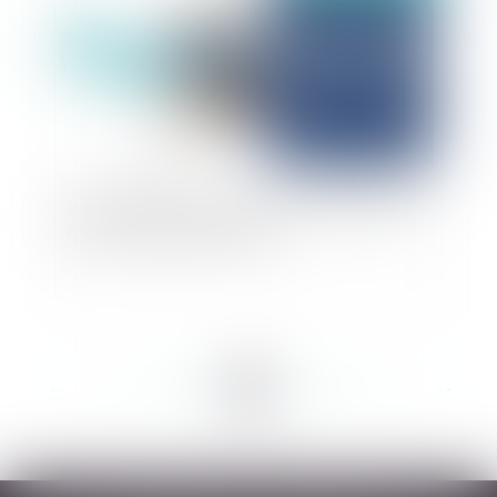
Précision importante sur la force probante d'un
rapport d'expertise amiable
<<
<
...
38
39
40
41
42
43
44
...
>
>>