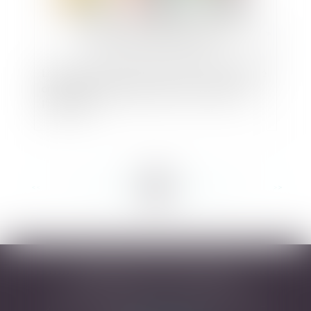
Loger un enfant à bas prix peut-il être considéré
comme un cadeau à prendre en compte dans
l'héritage ?
<<
<
...
55
56
57
58
59
60
61
...
>
>>
DESARNAUTS & ASSOCIÉS
43 rue Pierre-Paul Riquet - 31000 TOULOUSE