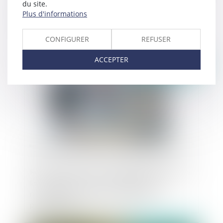
du site.
Liquidation totale en magasin : Cadre juridique
Plus d'informations
et procédures
CONFIGURER
REFUSER
ACCEPTER
Publié le :
17/10/2024
Réticence dolosive sur la situation financière de
la société cédée : aucune obligation de se
renseigner à la charge du cessionnaire
professionnel