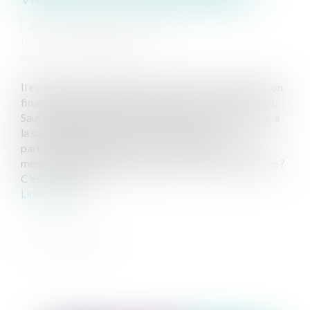
Auteur : MOUNIELOU Etienne
Publié le :
24/10/2024
Source :
www.eurojuris.fr
Il existe assez peu d'autres moyens que la compensation
financière pour être indemnisé d'un tort que l'on a subi.
Sauf qu'évidemment, telle perspective peut se heurter à
la solvabilité du débiteur... Ce qui peut être
particulièrement frustrant, surtout en droit pénal. Et
même, carrément décourageant. À quoi bon, en somme ?
C'est là qu'interv...
Lire la suite