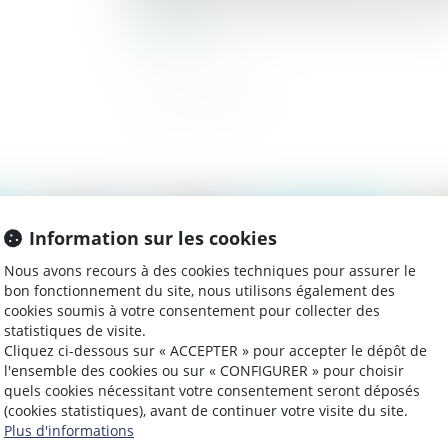
examiner les solutions permettant de mieux anti
Lire la suite
Information sur les cookies
2025
Publié le :
22/01/2025
Nous avons recours à des cookies techniques pour assurer le
bon fonctionnement du site, nous utilisons également des
cookies soumis à votre consentement pour collecter des
statistiques de visite.
Cliquez ci-dessous sur « ACCEPTER » pour accepter le dépôt de
l'ensemble des cookies ou sur « CONFIGURER » pour choisir
quels cookies nécessitant votre consentement seront déposés
(cookies statistiques), avant de continuer votre visite du site.
Plus d'informations