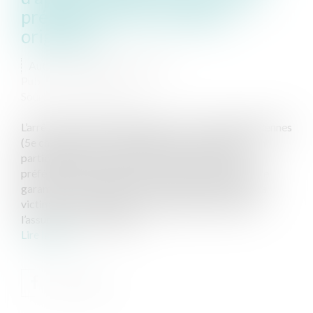
prééminence du créancier
originaire
Auteur : SIBILLOTTE Laëtitia
Publié le :
20/10/2025
Source :
www.eurojuris.fr
L’arrêt rendu le 26 juin 2024 par la Cour d’appel de Rennes
(5e chambre, RG n° 18/07907) offre une illustration
particulièrement nette de la portée du droit de
préférence de la victime en présence d’un plafond de
garantie contractuelle. En consacrant l’autorité de la
victime sur la répartition de l’indemnité versée par
l’assureur, la Cour rappel...
Lire la suite