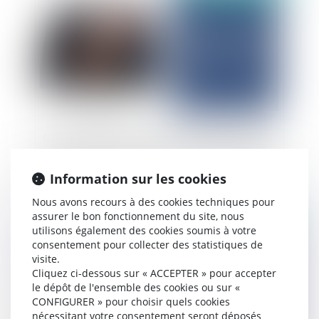
Responsabilité de l’avocat conseil fiscal : quelle
est la portée du devoir de conseil et de prudence
?
Information sur les cookies
Nous avons recours à des cookies techniques pour
assurer le bon fonctionnement du site, nous
Publié le :
04/07/2025
utilisons également des cookies soumis à votre
consentement pour collecter des statistiques de
visite.
Cliquez ci-dessous sur « ACCEPTER » pour accepter
le dépôt de l'ensemble des cookies ou sur «
CONFIGURER » pour choisir quels cookies
nécessitant votre consentement seront déposés