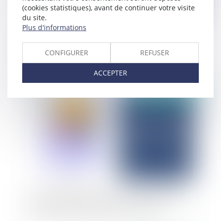
(cookies statistiques), avant de continuer votre visite
du site.
Plus d'informations
Sur le caractère dérogatoire de la notion de
désordre futur
CONFIGURER
REFUSER
ACCEPTER
Publié le :
26/05/2025
L’exclusion de garantie face au vol commis par
une personne vivant au foyer de l’assuré