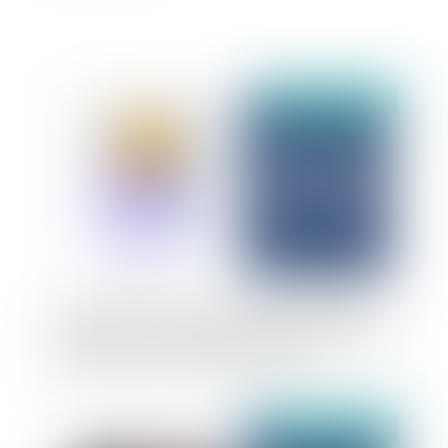
Publié le :
20/10/2025
Droit de préférence de la victime et plafond de
garantie : la Cour d’appel de Rennes réaffirme la
prééminence du créancier originaire
Publié le :
30/09/2025