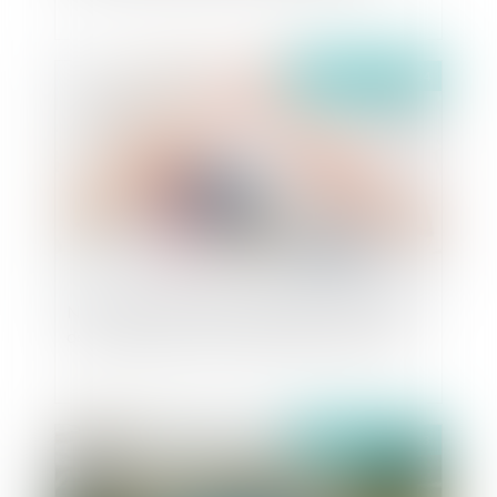
Publié le :
15/02/2024
Non respect de la clause de règlement amiable
de la convention coral et fin de non-recevoir
Publié le :
13/07/2023