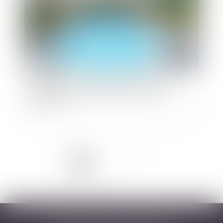
Piscine privée : quelle est l'étendue des
obligations des propriétaires en termes de
sécurité ?
<<
<
1
2
3
4
5
>
>>