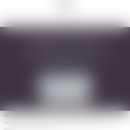
<<
<
1
>
>>
DESARNAUTS & ASSOCIÉS
43 rue Pierre-Paul Riquet - 31000 TOULOUSE
Tél :
05 32 09 49 45
Mail :
avocats@dhrd.fr
NOUS CONTACTER
NOUS LOCALISER
Accueil
Cabinet
L'équipe
Domaines d'intervention
Actualités
Honoraires
Contact
Consultation en ligne
Plan du site
Mentions légales
Articles