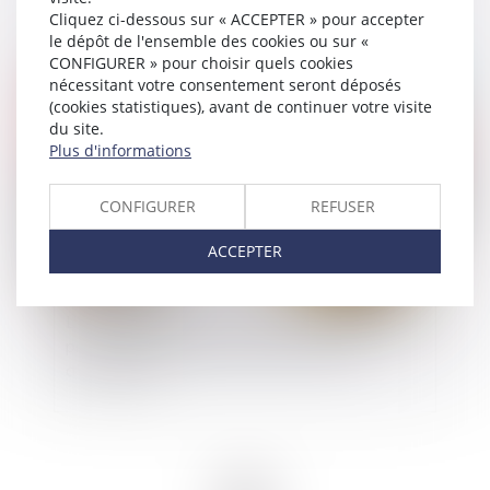
Cliquez ci-dessous sur « ACCEPTER » pour accepter
le dépôt de l'ensemble des cookies ou sur «
CONFIGURER » pour choisir quels cookies
nécessitant votre consentement seront déposés
Publié le :
09/06/2020
(cookies statistiques), avant de continuer votre visite
du site.
Plus d'informations
CONFIGURER
REFUSER
ACCEPTER
L'intérêt commun de la personne publique et du
prestataire dans la protection des droits
d'exclusivité