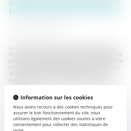
publique et du prestataire dans la
protection des droits d'exclusivité
Auteur : DROUINEAU Thomas
Publié le :
09/06/2020
Source :
www.eurojuris.fr
La directive 2004/18 CE détermine les modalités selon
lesquelles il est possible pour une collectivité publique de
passer un marché de gré à gré pour des raisons tenant à la
protection des droits d'exclusivité dans es articles 30 et
31. Cette directive, ancienne, été transposée à de
nombreuses reprises et notamment dans le dernier état
du cod...
Lire la suite
Information sur les cookies
Nous avons recours à des cookies techniques pour
assurer le bon fonctionnement du site, nous
utilisons également des cookies soumis à votre
consentement pour collecter des statistiques de
visite.