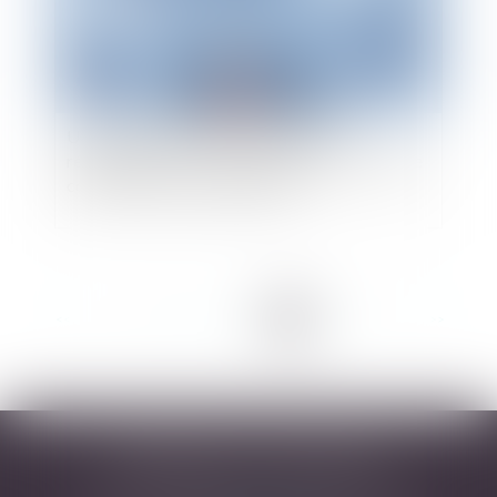
Une augmentation importante des
rémunérations de co-gérants de SARL peut-elle
constituer un abus de majorité ?
<<
<
...
3
4
5
6
7
8
9
>
>>
DESARNAUTS & ASSOCIÉS