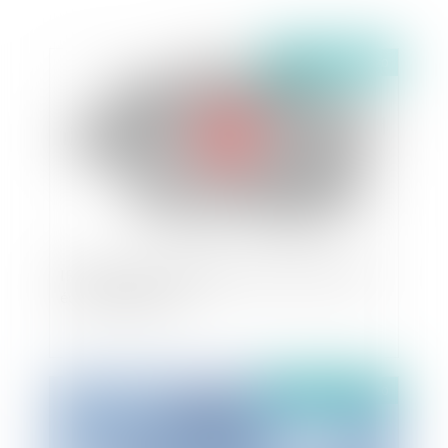
Publié le :
29/09/2020
IRP : délais de consultation du comité social et
économique (CSE)
Publié le :
08/09/2020