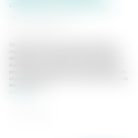
contexte de la crise sanitaire ?
Auteur : Delahousse Christophe
Publié le :
30/03/2020
Source :
www.eurojuris.fr
Une ordonnance du 26 mars 2020 vient adapter les
règles de convocation, d’information, de réunion et de
délibération des assemblées et des organes collégiaux
d’administration, de surveillance ou de direction des
personnes morales d’une part, et des entités dépourvues
de personnalité morale de droit privé d’autre part, afin de
leur permettre de c...
Lire la suite