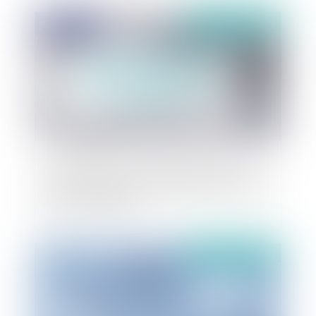
Publié le :
30/03/2020
Comment tenir les assemblées générales des
sociétés et respecter les délais dans le contexte
de la crise sanitaire ?
Publié le :
20/03/2020