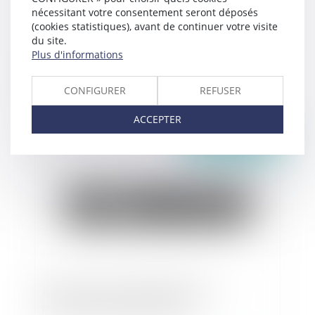
nécessitant votre consentement seront déposés
(cookies statistiques), avant de continuer votre visite
du site.
Plus d'informations
Clarification salutaire sur l'exercice du droit de
préférence du preneur à bail commercial
CONFIGURER
REFUSER
ACCEPTER
Publié le :
30/11/2021
Bail commercial : inapplication de la
prescription biennale et fraude