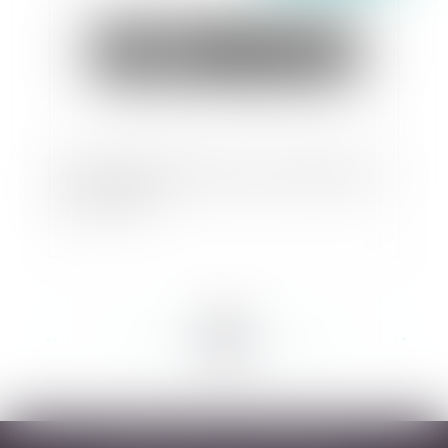
Motif de déplafonnement et point de départ du
taux d’intérêt
<<
<
...
24
25
26
27
28
29
30
...
>
>>