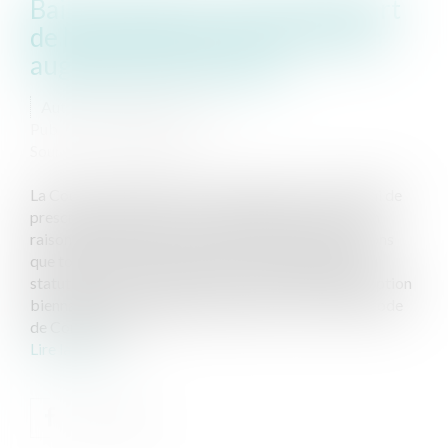
Bail commercial : point de départ
de la prescription de l'action en
augmentation de loyer
Auteur : MEDINA Jean-Luc
Publié le :
03/11/2021
Source :
www.eurojuris.fr
La Cour de Cassation a eu à se prononcer sur le délai de
prescription de l’action en augmentation de loyer en
raison de l’existence d’une sous-location. Nous savons
que toutes les actions exercées sur le fondement du
statut des baux commerciaux relèvent de la prescription
biennale sur le fondement de l’article L 145-60 du Code
de Commerce. L...
Lire la suite