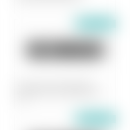
Publié le :
03/11/2021
Bail commercial : point de départ de la
prescription de l'action en augmentation de
loyer
Publié le :
02/11/2021