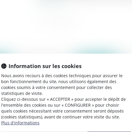
2022
Publié le :
16/11/2022
Information sur les cookies
Nous avons recours à des cookies techniques pour assurer le
bon fonctionnement du site, nous utilisons également des
cookies soumis à votre consentement pour collecter des
statistiques de visite.
Cliquez ci-dessous sur « ACCEPTER » pour accepter le dépôt de
l'ensemble des cookies ou sur « CONFIGURER » pour choisir
quels cookies nécessitant votre consentement seront déposés
(cookies statistiques), avant de continuer votre visite du site.
Plus d'informations
Bail commercial et accord du locataire sur le
Re
renouvellement et ses modalités
co