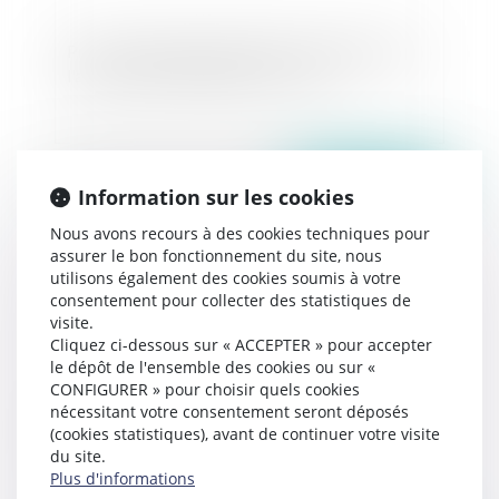
Prise en charge des préjudices immatériels par
l'assureur RC décennale, oui ... mais
Publié le :
04/03/2024
Information sur les cookies
Nous avons recours à des cookies techniques pour
assurer le bon fonctionnement du site, nous
utilisons également des cookies soumis à votre
consentement pour collecter des statistiques de
visite.
Cliquez ci-dessous sur « ACCEPTER » pour accepter
le dépôt de l'ensemble des cookies ou sur «
CONFIGURER » pour choisir quels cookies
nécessitant votre consentement seront déposés
Responsabilité des diagnostiqueurs, avoir de
(cookies statistiques), avant de continuer votre visite
bon yeux ne suffit pas ...
du site.
Plus d'informations