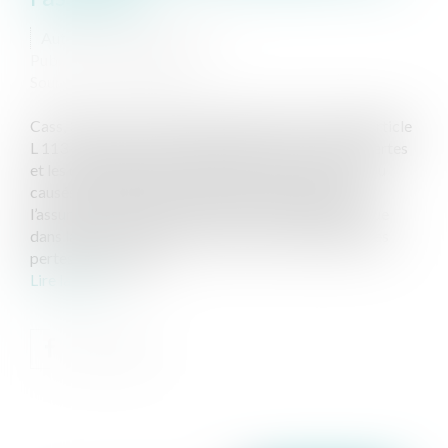
Auteur : GAUVIN Ludovic
Publié le :
03/12/2024
Source :
www.eurojuris.fr
Cass, 3ème civ, 21 novembre 2024, n°23-15.803 L’article
L 113-1 du code des assurances dispose que « les pertes
et les dommages occasionnés par des cas fortuits ou
causés par la faute de l’assuré sont à la charge de
l’assureur, sauf exclusion formelle et limitée contenue
dans la police. Toutefois, l’assureur ne répond pas des
pertes et dommag...
Lire la suite