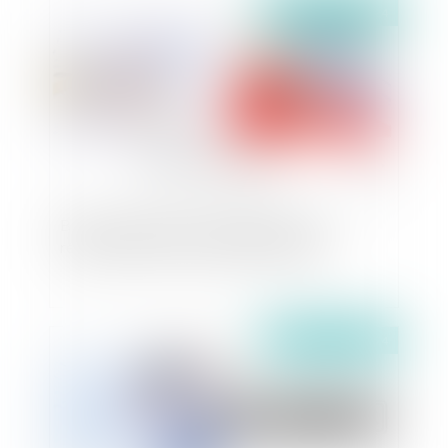
Publié le :
06/11/2024
Bail à construction : conséquences de la
résiliation amiable et défaut d'entretien
Publié le :
04/10/2024