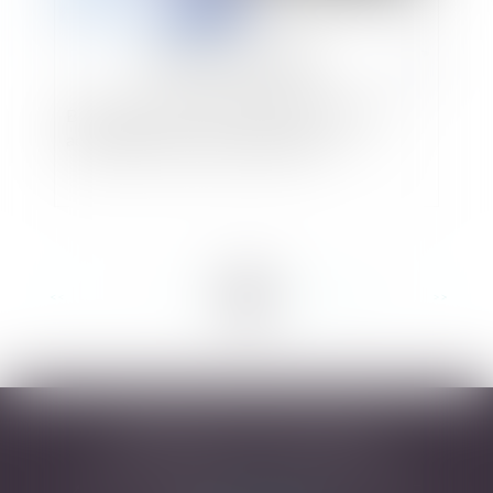
Bail commercial : non-respect des délais et
acquisition de la clause résolutoire
<<
<
...
7
8
9
10
11
12
13
...
>
>>
DESARNAUTS & ASSOCIÉS
43 rue Pierre-Paul Riquet - 31000 TOULOUSE