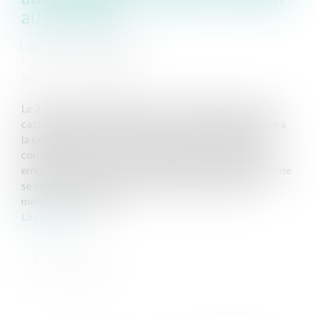
aux hommes
Auteur : NIGON Audrey
Publié le :
21/12/2022
Source :
www.eurojuris.fr
Le 23 novembre 2022 (arrêt n°21-14.060), la Cour de
cassation a eu à se prononcer sur une question relative à
la coiffure arborée par les hôtesses et stewards des
compagnies aériennes. Il s’agissait de déterminer si un
employeur pouvait restreindre la liberté des stewards de
se coiffer, comme bon leur semble, sans que cette
mesure ne constitue...
Lire la suite