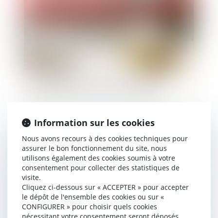
Santé au travail : quels sont les principaux
changements avec la loi du 2 août 2021 ?
Information sur les cookies
Publié le :
13/04/2022
Nous avons recours à des cookies techniques pour
assurer le bon fonctionnement du site, nous
utilisons également des cookies soumis à votre
consentement pour collecter des statistiques de
visite.
Cliquez ci-dessous sur « ACCEPTER » pour accepter
le dépôt de l'ensemble des cookies ou sur «
CONFIGURER » pour choisir quels cookies
nécessitant votre consentement seront déposés