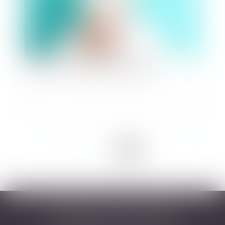
La preuve des heures supplémentaires
<<
<
1
2
3
4
5
6
7
>
>>
DESARNAUTS & ASSOCIÉS