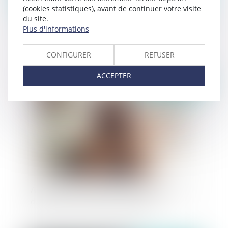
(cookies statistiques), avant de continuer votre visite
du site.
Un forfait annuel en jours n'est pas synonyme de
Plus d'informations
liberté totale
CONFIGURER
REFUSER
ACCEPTER
Publié le :
07/03/2022
Atteinte au droit à l’image : le salarié n’a pas à
démontrer l’existence d’un préjudice