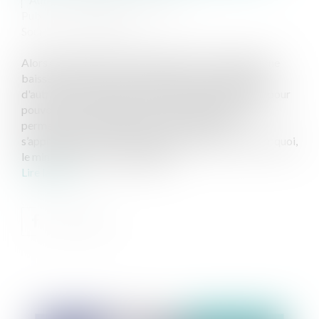
Publié le :
06/04/2020
Source :
www.eurojuris.fr
Alors que de nombreuses entreprises connaissent une
baisse d'activité en cette période de crise sanitaire,
d'autres ont besoin de personnels supplémentaires pour
pouvoir être maintenues sans interruption afin de
permettre aux Françaises et aux Français de
s’approvisionner et de protéger leur santé.C'est pourquoi,
le ministère du Travail a rappel...
Lire la suite