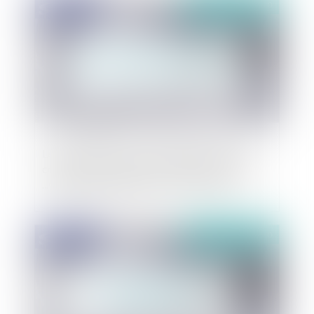
Publié le :
02/09/2020
Les conséquences du chômage partiel sur les
congés, sur le salaire, sur le contrat de travail
...Quelles particularités avec le covid-19 ?
Publié le :
06/04/2020