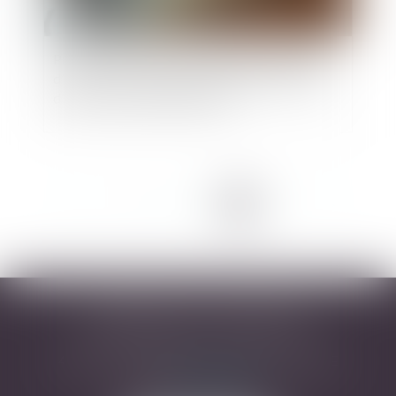
Prestation de services ou prêt illicite de main-
d’œuvre ? La frontière est ténue lorsqu’il s’agit
d’une prestation intellectuelle
<<
<
1
2
3
4
5
6
>
>>
DESARNAUTS & ASSOCIÉS
43 rue Pierre-Paul Riquet - 31000 TOULOUSE
Tél :
05 32 09 49 45