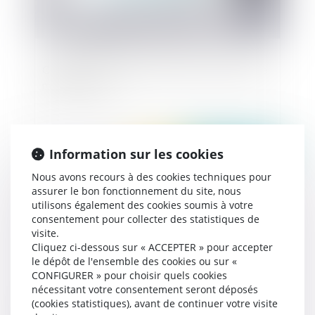
Covid-19 : comment mettre en place un prêt de
main d'oeuvre ?
Information sur les cookies
Publié le :
24/03/2020
Nous avons recours à des cookies techniques pour
assurer le bon fonctionnement du site, nous
utilisons également des cookies soumis à votre
consentement pour collecter des statistiques de
visite.
Cliquez ci-dessous sur « ACCEPTER » pour accepter
le dépôt de l'ensemble des cookies ou sur «
CONFIGURER » pour choisir quels cookies
nécessitant votre consentement seront déposés
Le déficit fonctionnel temporaire ne doit pas
(cookies statistiques), avant de continuer votre visite