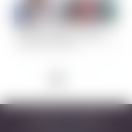
Contrats conclus à distance : le caractère
cumulatif des critères énoncés à l’article L.221-1
du code de la consommation
<<
<
1
2
3
4
5
6
7
>
>>
DESARNAUTS & ASSOCIÉS
43 rue Pierre-Paul Riquet - 31000 TOULOUSE