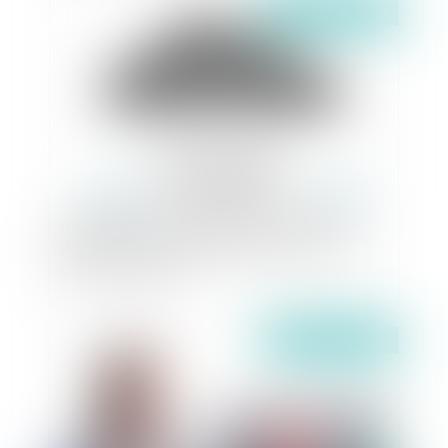
Publié le :
31/01/2023
Agent commercial, faute grave et droit à
indemnité : revirement de jurisprudence de la
Cour de cassation
Publié le :
27/10/2022