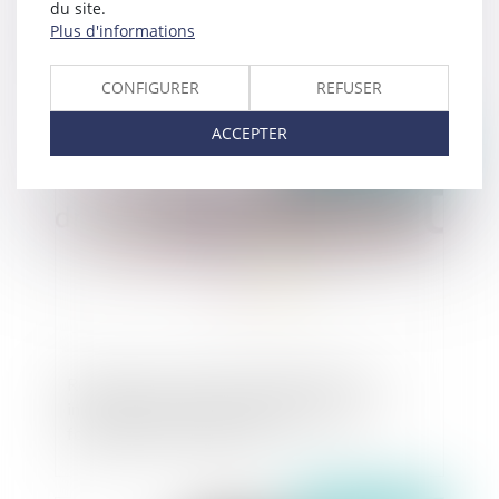
du site.
Fin de l’impression systématique des tickets de
Plus d'informations
caisse : quels sont mes droits ?
CONFIGURER
REFUSER
ACCEPTER
Publié le :
17/04/2023
Révision d'un contrat d'exploitation d'une
installation collective de chauffage sur le
fondement de l'imprévision