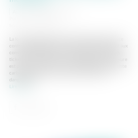
Auteur : HARDOUIN Maxime
Publié le :
25/04/2023
Source :
www.eurojuris.fr
La loi n° 2020-105 du 10 février 2020 relative à la lutte
contre le gaspillage et à l’économie circulaire interdit aux
commerçants d’imprimer systématiquement certains
tickets de caisse à partir du 1er août 2023. Cette mesure
est prise afin de lutter contre le gaspillage et l'empreinte
carbone et diminuer l'exposition aux substances
dangereuses...
Lire la suite