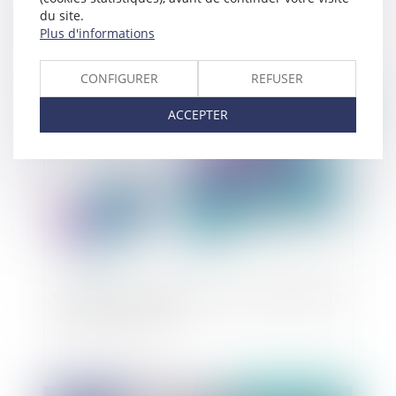
Grève : Une sanction fondée sur une faute autre
du site.
que la faute lourde constitue un trouble
Plus d'informations
manifestement illicite
CONFIGURER
REFUSER
Publié le :
02/11/2020
ACCEPTER
La rupture conventionnelle, un contrat librement
conclu par le salarié