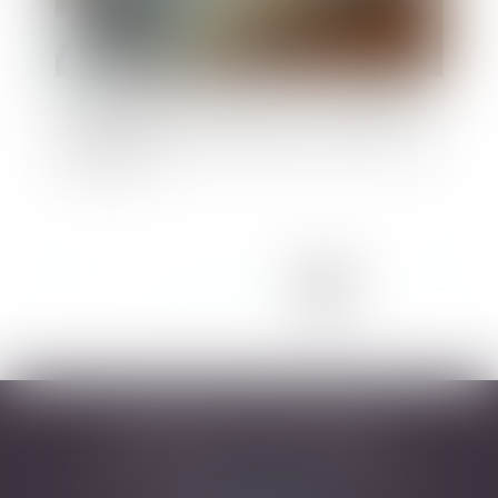
Indemnités de licenciement : la Cour d'Appel de
REIMS admet la possibilité d'écarter le barème
MACRON
<<
<
...
2
3
4
5
6
7
8
>
>>
DESARNAUTS & ASSOCIÉS
43 rue Pierre-Paul Riquet - 31000 TOULOUSE