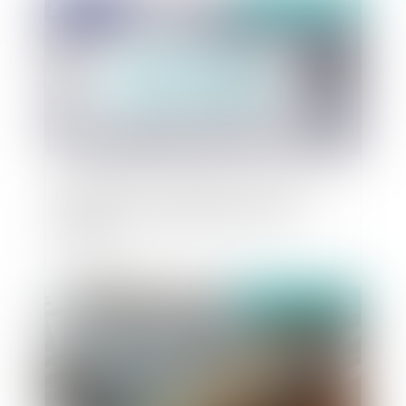
Publié le :
30/03/2020
Employeur : puis-je engager une procédure
disciplinaire pendant la période de crise
sanitaire ?
Publié le :
11/10/2019