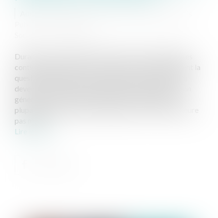
Auteurs : BOUTTEMY Florent, VACCARO François
Publié le :
30/03/2020
Source :
www.eurojuris.fr
Durant la crise sanitaire actuelle, la vie des entreprises
continue malgré tout et se pose dès lors naturellement la
question du pouvoir de sanction de l’employeur et du
devenir des procédures disciplinaires. Si la suspension
générale des délais semble pouvoir s’appliquer à la
plupart des procédures disciplinaires (1), il n’en demeure
pas moins...
Lire la suite