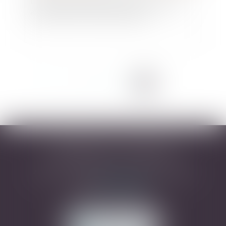
L'action des EHPAD privés contre les obligés
alimentaires de leurs pensionnaires
<<
<
1
2
3
4
5
>
>>
DESARNAUTS & ASSOCIÉS
43 rue Pierre-Paul Riquet - 31000 TOULOUSE
Tél :
05 32 09 49 45
Mail :
avocats@dhrd.fr
NOUS CONTACTER