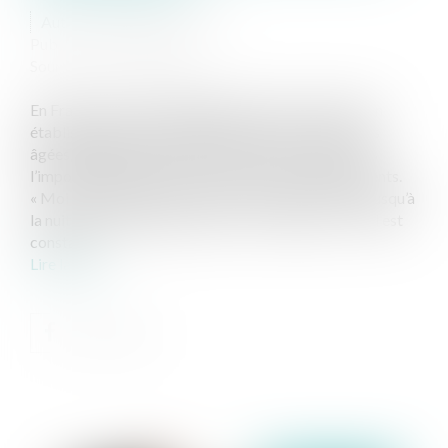
Auteur : ZECCHINI Pascal
Publié le :
09/03/2020
Source :
www.eurojuris.fr
En France, plus de 730.000 personnes vivent dans un
établissement privé d’hébergement pour personnes
âgées (EHPAD). Nombreux sont ceux qui sont dans
l’impossibilité d’assumer le coût de ces établissements.
« Moi je connais les vies qui durent un jour. Arriver jusqu’à
la nuit, c’est déjà mourir vieux » - Erri DE LUCA S’il est
constan...
Lire la suite