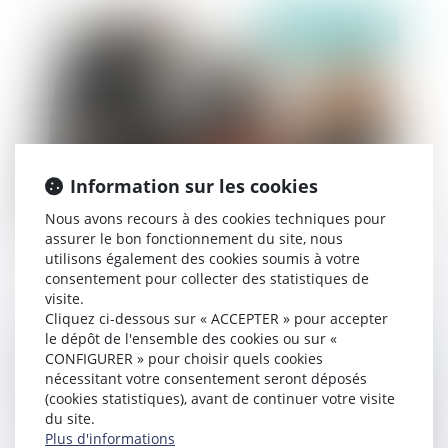
Publié le :
27/05/2020
Information sur les cookies
Nous avons recours à des cookies techniques pour
assurer le bon fonctionnement du site, nous
Autorité parentale : parents, attention à
utilisons également des cookies soumis à votre
présenter vos demandes au juge !
consentement pour collecter des statistiques de
visite.
Cliquez ci-dessous sur « ACCEPTER » pour accepter
le dépôt de l'ensemble des cookies ou sur «
CONFIGURER » pour choisir quels cookies
Publié le :
25/03/2020
nécessitant votre consentement seront déposés
(cookies statistiques), avant de continuer votre visite
du site.
Plus d'informations