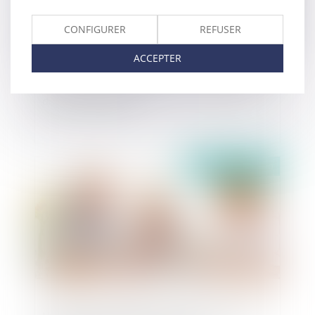
CONFIGURER
REFUSER
ACCEPTER
COVID-19 : comment gérer la vie des enfants
de parents séparés ?
Publié le :
09/03/2020