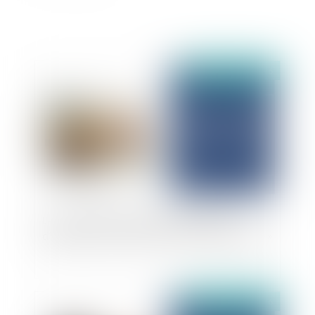
Publié le :
24/02/2026
La Cour de Cassation confirme l’absence
d’existence d’un « droit de correction parentale »
Publié le :
13/02/2026