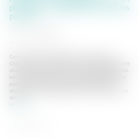
placement au domicile d’un ou des
parents
Auteur : VEYRE Roxane
Publié le :
18/08/2025
Source :
www.eurojuris.fr
Dans un arrêt du 12 juin 2025 (Cour de Cassation,
Chambre civile 1, 12 juin 2025, n° 24-18.562), la première
chambre civile de la Cour de cassation a rappelé que, dès
lors que le Juge des enfants a confié l’enfant à l’ASE, il ne
peut ordonner que le placement s’effectue depuis le
domicile d’un ou des deux parents. En l’espèce, le divorce
des p...
Lire la suite