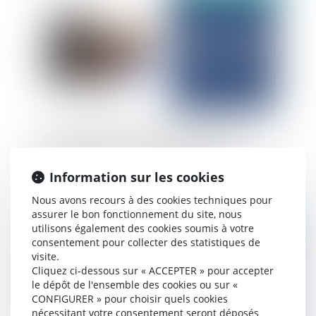
Quelle sanction pour les parents qui ne se
présentent pas devant le juge des enfants ?
Information sur les cookies
Nous avons recours à des cookies techniques pour
assurer le bon fonctionnement du site, nous
Publié le :
04/12/2025
utilisons également des cookies soumis à votre
consentement pour collecter des statistiques de
visite.
Cliquez ci-dessous sur « ACCEPTER » pour accepter
le dépôt de l'ensemble des cookies ou sur «
CONFIGURER » pour choisir quels cookies
nécessitant votre consentement seront déposés