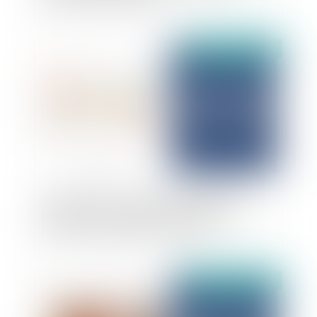
Publié le :
20/08/2025
Quelles sont les conditions de l’adoption
plénière d’un enfant né d’une PMA en cas de
refus de reconnaissance conjointe ?
Publié le :
18/08/2025