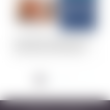
Placement d’un enfant mineur auprès de l’Aide
Sociale à l’Enfance : incompatibilité avec un
placement au domicile d’un ou des parents
<<
<
1
2
3
4
5
>
>>