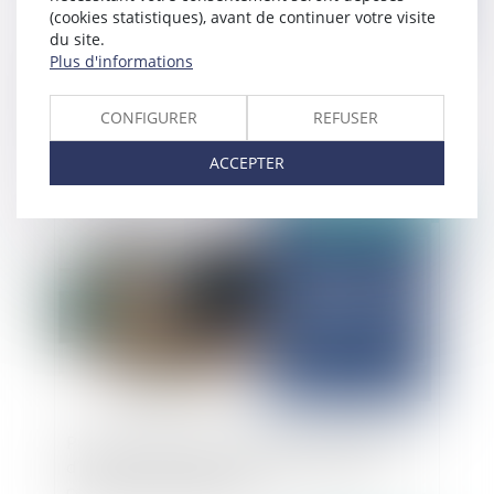
(cookies statistiques), avant de continuer votre visite
du site.
Plus d'informations
Retrait de l’autorité parentale : privation
automatique des droits de visite
CONFIGURER
REFUSER
ACCEPTER
Publié le :
21/08/2025
Procédure d’assistance éducative : l'obligation
d’entretien individuel avec l’enfant mineur
capable de discernement