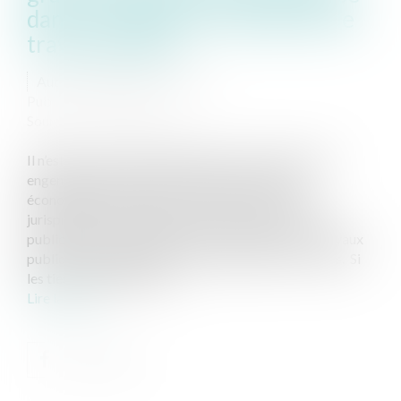
dans le cadre de la réalisation de
travaux publics
Auteur : PORCHET Thomas
Publié le :
15/01/2021
Source :
www.eurojuris.fr
Il n’est pas rare que la réalisation de travaux publics
engendre des perturbations dans les activités
économiques des tiers à ces ouvrages. Il est de
jurisprudence constante que les riverains des voies
publiques ont la qualité de tiers par rapport aux travaux
publics d’aménagement ou de réfection de ces voies. Si
les tiers subissent un do...
Lire la suite