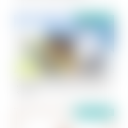
Publié le :
20/03/2020
Exécution des marchés publics en cette période
de confinement : quelques conseils aux maîtres
d'oeuvre
Publié le :
18/03/2020