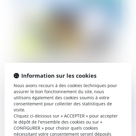
La résiliation du marché de travaux aux torts
exclusifs de l'entrepreneur et le droit de suivi
des travaux de reprise : l'apport de la décision
Information sur les cookies
du Conseil d'Etat du 27 avril 2021
Nous avons recours à des cookies techniques pour
assurer le bon fonctionnement du site, nous
Publié le :
15/01/2021
utilisons également des cookies soumis à votre
consentement pour collecter des statistiques de
visite.
Cliquez ci-dessous sur « ACCEPTER » pour accepter
le dépôt de l'ensemble des cookies ou sur «
CONFIGURER » pour choisir quels cookies
nécessitant votre consentement seront déposés