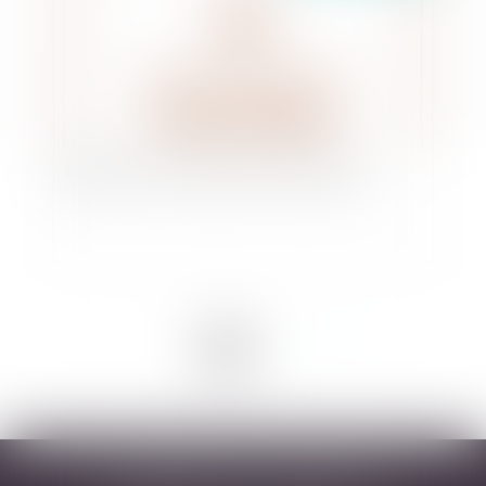
Épidémie, force majeure et marché public
<<
<
1
2
>
>>