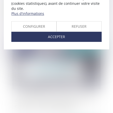
(cookies statistiques), avant de continuer votre visite
du site.
Plus d'informations
La démonstration du préjudice grave et spécial
d'une entreprise dans le cadre de la réalisation
CONFIGURER
REFUSER
de travaux publics
ACCEPTER
Publié le :
15/04/2020
Covid-19 : quelles mesures pour la reprise des
chantiers ? Une circulaire ambigüe…