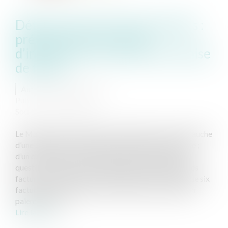
Détournement de fonds publics :
précisions sur le cumul
d’infraction et la notion de remise
de fonds
Auteur : Launay Clément
Publié le :
03/06/2022
Source :
www.eurojuris.fr
Le Maire d’une commune a souhaité favoriser l’embauche
d’une employée municipale par une entreprise privée ;
d’un commun accord avec le gérant de la société en
question, il a alors mis en place un système de fausses
factures au bénéfice de cette dernière. C’est ainsi que six
factures provenant de cette société ont été mises en
paiement et ce...
Lire la suite