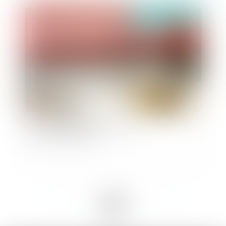
Publié le :
27/11/2020
Quid des indemnités des élus des
intercommunalités ?
<<
<
1
2
3
4
5
>
>>