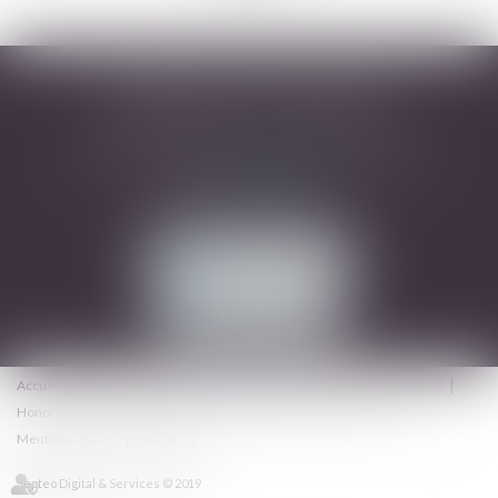
DESARNAUTS & ASSOCIÉS
43 rue Pierre-Paul Riquet - 31000 TOULOUSE
Tél :
05 32 09 49 45
Mail :
avocats@dhrd.fr
NOUS CONTACTER
NOUS LOCALISER
Accueil
Cabinet
L'équipe
Domaines d'intervention
Actualités
Honoraires
Contact
Consultation en ligne
Plan du site
Mentions légales
Articles
Septeo Digital & Services © 2019