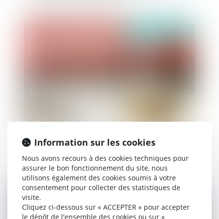
Publié le :
06/07/2022
La réémission d'un titre exécutoire après le
Information sur les cookies
prononcé d'une décharge d'obligation de payer
Nous avons recours à des cookies techniques pour
assurer le bon fonctionnement du site, nous
utilisons également des cookies soumis à votre
consentement pour collecter des statistiques de
Publié le :
03/06/2022
visite.
Cliquez ci-dessous sur « ACCEPTER » pour accepter
le dépôt de l'ensemble des cookies ou sur «