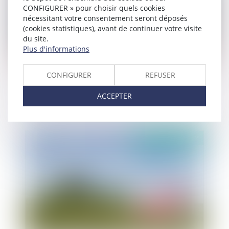
CONFIGURER » pour choisir quels cookies
nécessitant votre consentement seront déposés
(cookies statistiques), avant de continuer votre visite
du site.
Plus d'informations
CONFIGURER
REFUSER
Détournement de fonds publics : précisions sur
le cumul d’infraction et la notion de remise de
ACCEPTER
fonds
Publié le :
11/02/2022