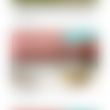
L'engagement des collectivités dans la vente de
leurs biens : l'application stricte des dispositions
du code civil
Publié le :
20/09/2021
Vendre à vil prix : l'interdiction répétée du
conseil d'État