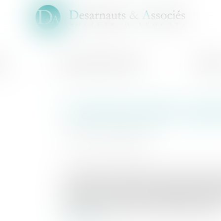
pe
Domaines d'intervention
Actuali
Loi de finances 2021 : quelle
Auteur : NICOLAS Audrey
Publié le :
01/12/2020
Source :
www.eurojuris.fr
Le projet de loi de finances pour 2021 dont les
s’inscrit dans un contexte économique exceptio
Relance afin de redresser rapidement et durabl
d’euros mis en place par le Gouvernement dès l..
Lire la suite