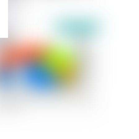
Publié le :
20/04/2020
écisions sur la sanction du non-respect du
ai d'un mois prévu à l'article 815-5-1 alinéa 3
 Code Civil