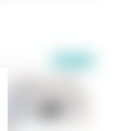
Publié le :
01/12/2020
i de finances 2021 : quelles mesures pour les
ticuliers ?