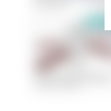
qualité de légataire
Publié le :
17/09/
Le fait de garder le silence sur une partie de s
revenus est-il constitutif du délit d'organisat
frauduleuse d’insolvabilité ?