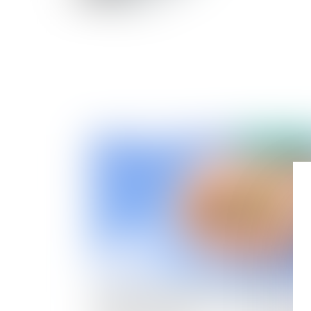
Publié le :
07/05/
Absence de capacité au jour du décès du
disposant ou l’impossible « régularisation » de