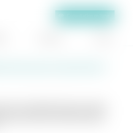
Consultation en ligne
tés
Honoraires
Contact
s mesures pour les particuliers ?
 mesures sont essentiellement tournées vers l’écologie
nnel. Il a pour objectif d’accompagner le Plan France
ement l’économie française. Ce plan de 100 milliards
.