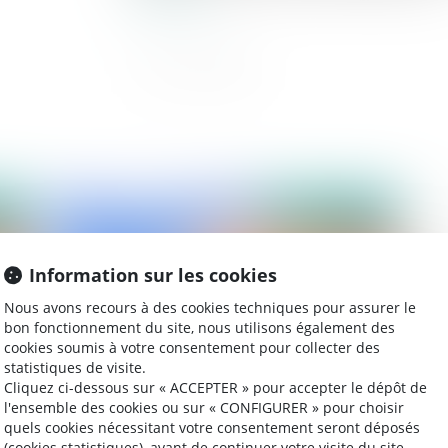
2021
Publié le :
30/03/2021
Information sur les cookies
Nous avons recours à des cookies techniques pour assurer le
bon fonctionnement du site, nous utilisons également des
cookies soumis à votre consentement pour collecter des
statistiques de visite.
Cliquez ci-dessous sur « ACCEPTER » pour accepter le dépôt de
l'ensemble des cookies ou sur « CONFIGURER » pour choisir
Requalification d'un prêt familial non remboursé
Lo
quels cookies nécessitant votre consentement seront déposés
 la
en donation indirecte
par
(cookies statistiques), avant de continuer votre visite du site.