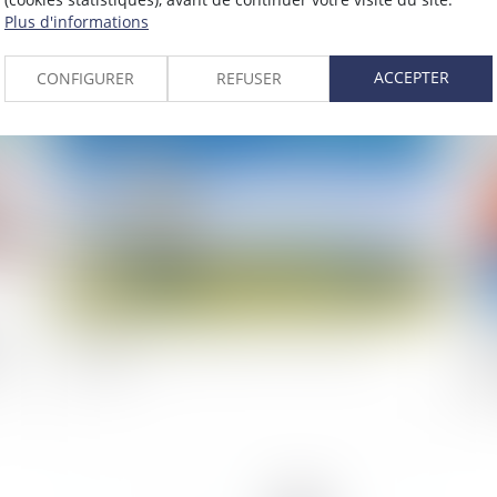
Plus d'informations
ACCEPTER
CONFIGURER
REFUSER
2020
Publié le :
02/06/2020
es
Les modes d'acquisition des servitudes de
Pr
ion
passage
dél
du