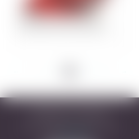
Condamnation d'AXA à indemniser un
restaurateur pour des pertes d'exploitation
<<
<
...
4
5
6
7
8
9
10
...
>
>>
DESARNAUTS & ASSOCIÉS
43 rue Pierre-Paul Riquet - 31000 TOULOUSE
Tél :
05 32 09 49 45