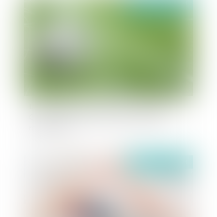
Publié le :
21/10/2021
L'avocat mandataire sportif et l'agent sportif :
Chacun chez soi et les sportifs seront bien
représentés ?
Publié le :
22/09/2021