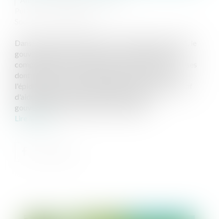
Publié le :
26/03/2021
Source :
www.eurojuris.fr
Dans un décret numéro 2021 – 310 du 24 mars 2021, le
gouvernement est venu instituer une aide visant à
compenser les coûts fixes non couverts des entreprises
dont l'activité est particulièrement affectée par
l'épidémie de covid-19. Ajoutant donc à son dispositif
d'aides déjà particulièrement dynamique, le
gouvernement vient prendre en charge...
Lire la suite