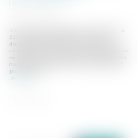
Auteur : TROUVÉ Ludivine
Publié le :
02/06/2025
Source :
www.eurojuris.fr
Introduit à titre expérimental par la loi n° 2018-1021 du
23 novembre 2018 dite Loi ÉLAN, le mécanisme
d’encadrement des loyers dans les zones tendues fait
aujourd’hui l’objet de vifs débats. Alors que les premières
évaluations locales sont disponibles, l’échéance de 2025
marquera une étape décisive avec la remise du rapport
gouvernemental....
Lire la suite