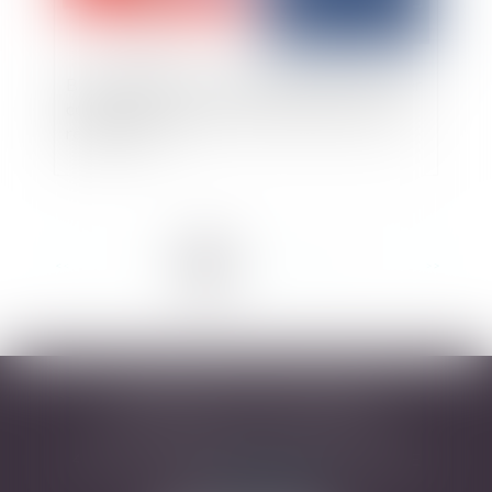
Bail d’habitation : un propriétaire peut-il donner
congé au locataire pour un motif de travaux à
réaliser ? Oui
<<
<
1
2
3
4
5
6
7
...
>
>>
DESARNAUTS & ASSOCIÉS
43 rue Pierre-Paul Riquet - 31000 TOULOUSE
Tél :
05 32 09 49 45