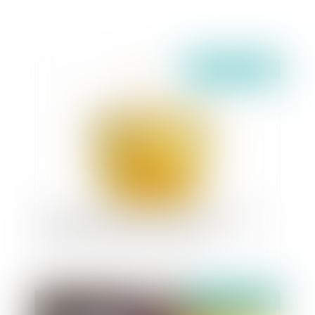
Publié le :
02/08/2023
Pas d’indemnisation possible pour un enfant
ayant pris le véhicule de ses parents
Publié le :
01/07/2020