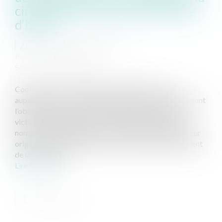
circulation en raison d’une fuite
d’huile
Auteur : CHABOUTY Camille
Publié le :
01/07/2020
Source :
www.eurojuris.fr
Comme nous avons déjà eu l’occasion de le voir
auparavant, la Loi du 5 juillet 1985 dite Loi Badinter, dont
l’objectif affiché est de faciliter l’indemnisation des
victimes d’accidents de la circulation, est source de
nombreux contentieux qui trouvent principalement leur
origine dans l’appréciation de la notion même d’accident
de la circulation...
Lire la suite