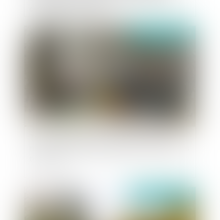
compagnie d'assurance
Publié le :
16/01/2020
Trottinettes, gyropodes, hoverboards, mono-
roues : une alternative dangereuse à la grève des
transports
Publié le :
03/01/2020