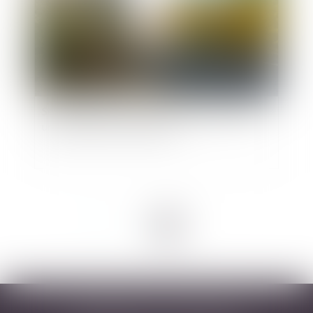
Se blesser en relevant un scooter constitue-t-il
un accident de la circulation ?
<<
<
1
2
>
>>