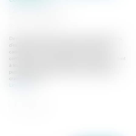
Auteur : DALLEMANE Elorri
Publié le :
13/01/2025
Source :
www.eurojuris.fr
De nombreuses questions se posent au sujet des cartes
d’exposition au RTC à 30 et 100 ans établies dans le
cadre de la loi « Climat et résilience ». Certaines
communes, qui sont en possession de ces cartes, hésitent
à les dévoiler et s’interrogent sur les modalités de
publication et de prise en compte de ces dernières. La
crainte est tant d...
Lire la suite