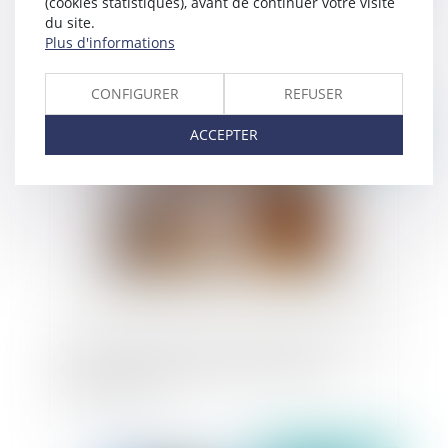
(cookies statistiques), avant de continuer votre visite
Certificat d'urbanisme, PLU et loi Littoral
du site.
Plus d'informations
CONFIGURER
REFUSER
ACCEPTER
Publié le :
15/11/2024
Loi Anti-Airbnb du 7 novembre 2024 : Un « tour
de vis » en vue de réguler les locations de
courtes durées