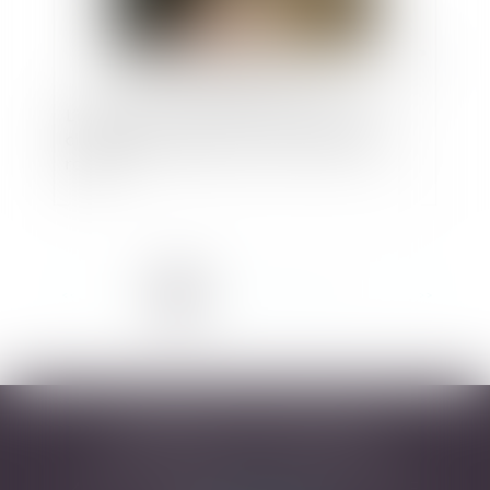
L’intégration de voies privées ouvertes à la
circulation publique dans le domaine public
routier
<<
<
1
2
3
4
5
6
7
>
>>
DESARNAUTS & ASSOCIÉS
43 rue Pierre-Paul Riquet - 31000 TOULOUSE