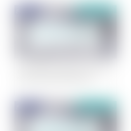
Publié le :
15/05/2020
Covid-19 et décret n° 2020-571 : les élus du 15
mars entrent en fonction lundi 18 mai
Publié le :
14/05/2020