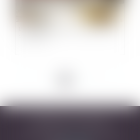
L'occupation domaniale : Les enseignements du
conseil d'État
<<
<
1
2
3
4
5
6
>
>>
DESARNAUTS & ASSOCIÉS
43 rue Pierre-Paul Riquet - 31000 TOULOUSE