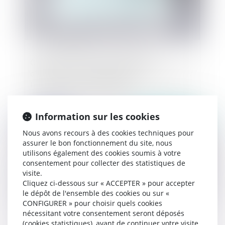
Covid-19 : quelles sont les nouvelles
dispositions concernant l'élection du maire avec
l'ordonnance du 13 mai 2020 ?
Information sur les cookies
Publié le :
12/05/2020
Nous avons recours à des cookies techniques pour
assurer le bon fonctionnement du site, nous
utilisons également des cookies soumis à votre
consentement pour collecter des statistiques de
visite.
Cliquez ci-dessous sur « ACCEPTER » pour accepter
le dépôt de l'ensemble des cookies ou sur «
CONFIGURER » pour choisir quels cookies
nécessitant votre consentement seront déposés
(cookies statistiques), avant de continuer votre visite