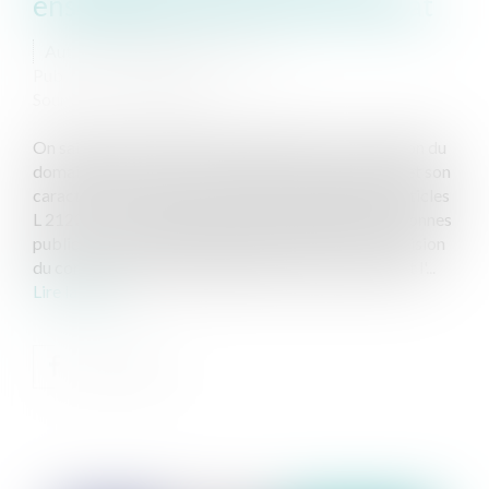
enseignements du conseil d'État
Auteur : DROUINEAU Thomas
Publié le :
20/04/2020
Source :
www.eurojuris.fr
On sait que les modalités essentielles de l'occupation du
domaine public d'une collectivité sont la précarité et son
caractère révocable. Ces principes, rappelés aux articles
L 2122 – 3 du code général de la propriété des personnes
publiques ont été récemment illustrés dans une décision
du conseil d'État particulièrement claire, préservant l'...
Lire la suite