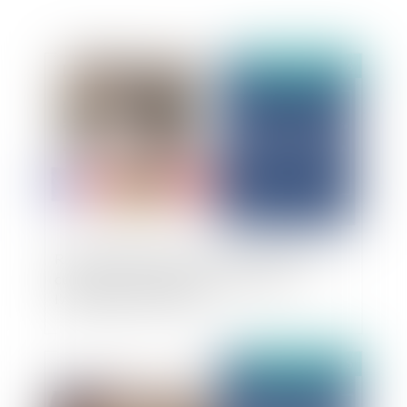
Publié le :
16/02/2026
Remboursement des frais liés au télétravail :
comparaison juridique entre la France,
l'Allemagne et l’Autriche
Publié le :
18/08/2025