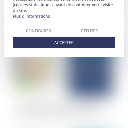
(cookies statistiques), avant de continuer votre visite
du site.
La directive (UE) 2023/970 : un pas décisif vers
Plus d'informations
l’effectivité du principe d’égalité salariale entre
femmes et hommes
CONFIGURER
REFUSER
ACCEPTER
Publié le :
28/05/2025
Dans quelles conditions un employeur peut-il
faire travailler ses salariés les jours fériés ?