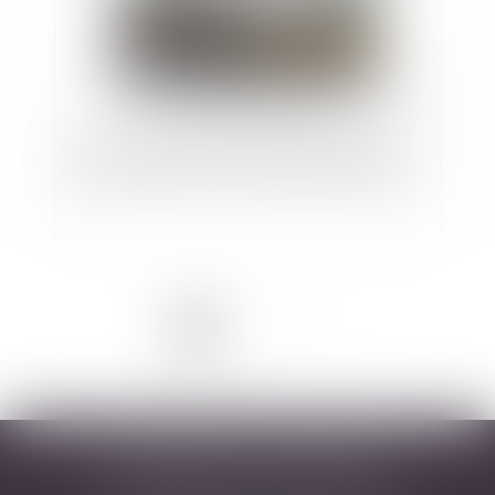
Grève - Une prime exceptionnelle aux salariés
non-grévistes pour surcroît de travail est licite
<<
<
1
2
3
4
>
>>
DESARNAUTS & ASSOCIÉS