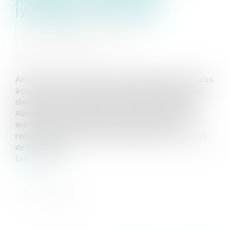
l'Allemagne et l’Autriche
Auteur : ADAM-CAUMEIL Judith
Publié le :
16/02/2026
Source :
www.eurojuris.fr
Alors qu'en France, les tribunaux obligent les employeurs
à rembourser eux-mêmes une chaise de bureau privée
dans le cadre du télétravail, il n’en est pas de même en
Allemagne ou en Autriche. Cela révèle les différences
entre les trois systèmes juridiques en matière de
remboursement des frais liés au télétravail. 1. Principes
de base de la pr...
Lire la suite