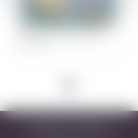
Droit du sport : Du bon usage des règles de
course à la voile
<<
<
1
>
>>
DESARNAUTS & ASSOCIÉS