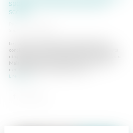
sportifs : le sort du match est
scellé !
Publié le :
05/08/2025
Source :
www.weblex.fr
Les sportifs et entraîneurs professionnels peuvent
conclure, avec les clubs qui les emploient, des contrats
d’exploitation de leur image, de leur nom ou de leur voix.
Mais les redevances versées dans le cadre de cette
exploitation sont-elles soumises à TVA...
Lire la suite