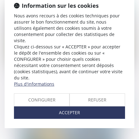
Information sur les cookies
Publié le :
05/08/2025
Nous avons recours à des cookies techniques pour
assurer le bon fonctionnement du site, nous
utilisons également des cookies soumis à votre
consentement pour collecter des statistiques de
visite.
Cliquez ci-dessous sur « ACCEPTER » pour accepter
le dépôt de l'ensemble des cookies ou sur «
CONFIGURER » pour choisir quels cookies
nécessitant votre consentement seront déposés
(cookies statistiques), avant de continuer votre visite
TVA et exploitation de l’image des sportifs : le
du site.
sort du match est scellé !
Plus d'informations
CONFIGURER
REFUSER
Publié le :
16/11/2022
ACCEPTER